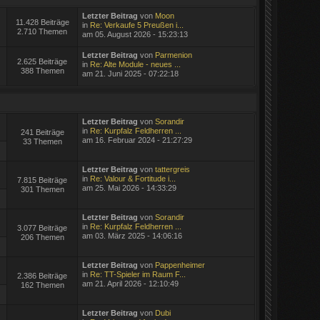
Letzter Beitrag
von
Moon
11.428 Beiträge
in
Re: Verkaufe 5 Preußen i...
2.710 Themen
am 05. August 2026 - 15:23:13
Letzter Beitrag
von
Parmenion
2.625 Beiträge
in
Re: Alte Module - neues ...
388 Themen
am 21. Juni 2025 - 07:22:18
Letzter Beitrag
von
Sorandir
in
Re: Kurpfalz Feldherren ...
241 Beiträge
am 16. Februar 2024 - 21:27:29
33 Themen
Letzter Beitrag
von
tattergreis
in
Re: Valour & Fortitude i...
7.815 Beiträge
am 25. Mai 2026 - 14:33:29
301 Themen
Letzter Beitrag
von
Sorandir
in
Re: Kurpfalz Feldherren ...
3.077 Beiträge
am 03. März 2025 - 14:06:16
206 Themen
Letzter Beitrag
von
Pappenheimer
in
Re: TT-Spieler im Raum F...
2.386 Beiträge
am 21. April 2026 - 12:10:49
162 Themen
Letzter Beitrag
von
Dubi