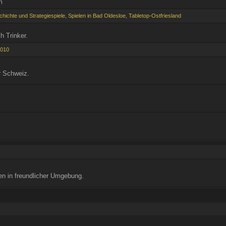
m
hichte und Strategiespiele
,
Spielen in Bad Oldesloe
,
Tabletop-Ostfriesland
h Trinker.
2010
r Schweiz.
n in freundlicher Umgebung.