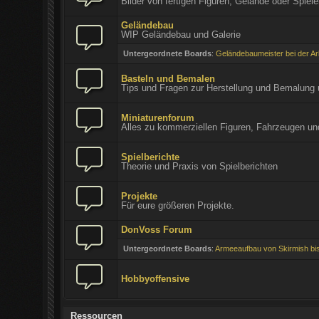
Bilder von fertigen Figuren, Gelände oder Spiele
Geländebau
WIP Geländebau und Galerie
Untergeordnete Boards
:
Geländebaumeister bei der Ar
Basteln und Bemalen
Tips und Fragen zur Herstellung und Bemalung 
Miniaturenforum
Alles zu kommerziellen Figuren, Fahrzeugen un
Spielberichte
Theorie und Praxis von Spielberichten
Projekte
Für eure größeren Projekte.
DonVoss Forum
Untergeordnete Boards
:
Armeeaufbau von Skirmish bis
Hobbyoffensive
Ressourcen