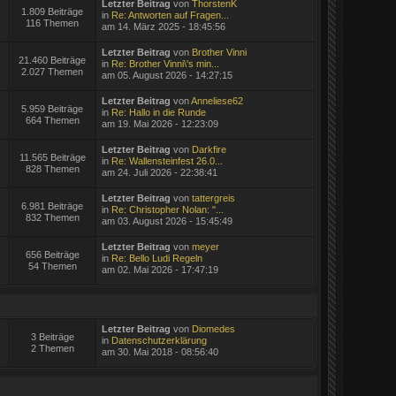
Letzter Beitrag
von
ThorstenK
1.809 Beiträge
in
Re: Antworten auf Fragen...
116 Themen
am 14. März 2025 - 18:45:56
Letzter Beitrag
von
Brother Vinni
21.460 Beiträge
in
Re: Brother Vinni\'s min...
2.027 Themen
am 05. August 2026 - 14:27:15
Letzter Beitrag
von
Anneliese62
5.959 Beiträge
in
Re: Hallo in die Runde
664 Themen
am 19. Mai 2026 - 12:23:09
Letzter Beitrag
von
Darkfire
11.565 Beiträge
in
Re: Wallensteinfest 26.0...
828 Themen
am 24. Juli 2026 - 22:38:41
Letzter Beitrag
von
tattergreis
6.981 Beiträge
in
Re: Christopher Nolan: "...
832 Themen
am 03. August 2026 - 15:45:49
Letzter Beitrag
von
meyer
656 Beiträge
in
Re: Bello Ludi Regeln
54 Themen
am 02. Mai 2026 - 17:47:19
Letzter Beitrag
von
Diomedes
3 Beiträge
in
Datenschutzerklärung
2 Themen
am 30. Mai 2018 - 08:56:40