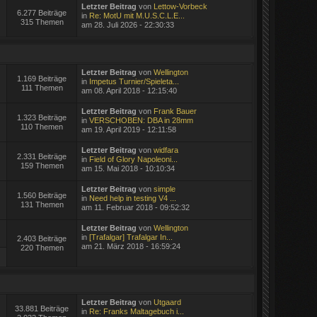
Letzter Beitrag
von
Lettow-Vorbeck
6.277 Beiträge
in
Re: MotU mit M.U.S.C.L.E...
315 Themen
am 28. Juli 2026 - 22:30:33
Letzter Beitrag
von
Wellington
1.169 Beiträge
in
Impetus Turnier/Spieleta...
111 Themen
am 08. April 2018 - 12:15:40
Letzter Beitrag
von
Frank Bauer
1.323 Beiträge
in
VERSCHOBEN: DBA in 28mm
110 Themen
am 19. April 2019 - 12:11:58
Letzter Beitrag
von
widfara
2.331 Beiträge
in
Field of Glory Napoleoni...
159 Themen
am 15. Mai 2018 - 10:10:34
Letzter Beitrag
von
simple
1.560 Beiträge
in
Need help in testing V4 ...
131 Themen
am 11. Februar 2018 - 09:52:32
Letzter Beitrag
von
Wellington
in
[Trafalgar] Trafalgar In...
2.403 Beiträge
am 21. März 2018 - 16:59:24
220 Themen
Letzter Beitrag
von
Utgaard
33.881 Beiträge
in
Re: Franks Maltagebuch i...