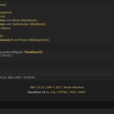
erie
)
ergalerie
)
erie
)
ames
von
Moon
(
Marktplatz
)
ames
von
Samonuske
(
Marktplatz
)
p News
)
ie
)
 Season 3
von
Rusus
(
Bildergalerie
)
euestes Mitglied:
TimoRose32
2:08:42 )
9 (22. März 2026 - 19:09:49)
SMF 2.0.15
|
SMF © 2017
,
Simple Machines
BlackRain V3
by,
Crip
XHTML
RSS
WAP2