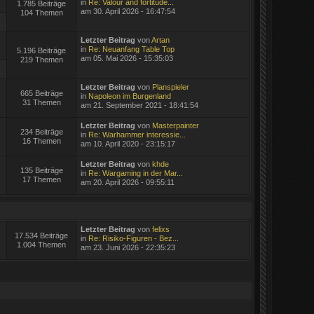
in
Re: Valour and fortitude...
1.785 Beiträge
am 30. April 2026 - 16:47:54
104 Themen
Letzter Beitrag
von
Artan
in
Re: Neuanfang Table Top
5.196 Beiträge
am 05. Mai 2026 - 15:35:03
219 Themen
Letzter Beitrag
von
Planspieler
665 Beiträge
in
Napoleon im Burgenland
31 Themen
am 21. September 2021 - 18:41:54
Letzter Beitrag
von
Masterpainter
234 Beiträge
in
Re: Warhammer interessie...
16 Themen
am 10. April 2020 - 23:15:17
Letzter Beitrag
von
khde
135 Beiträge
in
Re: Wargaming in der Mar...
17 Themen
am 20. April 2026 - 09:55:11
Letzter Beitrag
von
felixs
17.534 Beiträge
in
Re: Risiko-Figuren - Bez...
1.004 Themen
am 23. Juni 2026 - 22:35:23