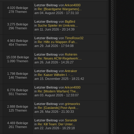
Letzter Beitrag
von
Arkon4000
4.020 Beiträge
in
Re: [Boardgame Wargames]...
278 Themen
am 04. August 2026 - 17:31:10
Letzter Beitrag
von
BigBird
3.275 Beiträge
in
Suche Spieler im Umkreis...
296 Themen
am 11. Juni 2026 - 20:14:39
Letzter Beitrag
von
TimoRose32
4.963 Beiträge
in
Re: Hilfe zu Wappen /Fah...
454 Themen
am 29. Juli 2026 - 17:54:08
Letzter Beitrag
von
Rohirrim
15.038 Beiträge
in
Re: Neues ACW-Regelwerk:...
1.090 Themen
am 26. Juli 2026 - 14:26:27
Letzter Beitrag
von
Antraker
1.798 Beiträge
in
Re: Kaiser Wilhelm I. - ...
146 Themen
am 15. Dezember 2025 - 18:21:42
Letzter Beitrag
von
Arkon4000
6.776 Beiträge
in
Re: [Modern Warfare] The...
551 Themen
am 03. August 2026 - 12:33:07
Letzter Beitrag
von
grimworks
2.888 Beiträge
in
Re: [Gaslands] Post-Apok...
125 Themen
am 28. Mai 2026 - 21:30:33
Letzter Beitrag
von
Sorandir
4.469 Beiträge
in
Re: Kill Team: Der Unter...
261 Themen
am 22. Juni 2026 - 16:29:18