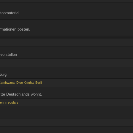
topmaterial.
rmationen posten.
vorstellen
burg
 Zambwana
,
Dice Knights Berlin
itte Deutschlands wohnt.
en Irregulars