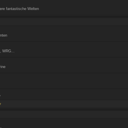
ere fantastische Welten
anten
, WRG...
rine
w
r