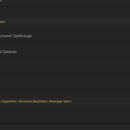
n.
beit
unserer Spielzeuge
d Gelände.
 Gigantolös
,
Verrückte Basteleien
,
Abwegige Ideen