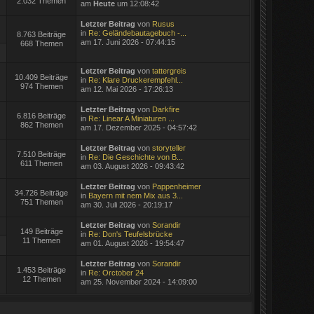
2.032 Themen
am
Heute
um 12:08:42
Letzter Beitrag
von
Rusus
in
Re: Geländebautagebuch -...
8.763 Beiträge
am 17. Juni 2026 - 07:44:15
668 Themen
Letzter Beitrag
von
tattergreis
10.409 Beiträge
in
Re: Klare Druckerempfehl...
974 Themen
am 12. Mai 2026 - 17:26:13
Letzter Beitrag
von
Darkfire
6.816 Beiträge
in
Re: Linear A Miniaturen ...
862 Themen
am 17. Dezember 2025 - 04:57:42
Letzter Beitrag
von
storyteller
7.510 Beiträge
in
Re: Die Geschichte von B...
611 Themen
am 03. August 2026 - 09:43:42
Letzter Beitrag
von
Pappenheimer
34.726 Beiträge
in
Bayern mit nem Mix aus 3...
751 Themen
am 30. Juli 2026 - 20:19:17
Letzter Beitrag
von
Sorandir
149 Beiträge
in
Re: Don's Teufelsbrücke
11 Themen
am 01. August 2026 - 19:54:47
Letzter Beitrag
von
Sorandir
1.453 Beiträge
in
Re: Orctober 24
12 Themen
am 25. November 2024 - 14:09:00