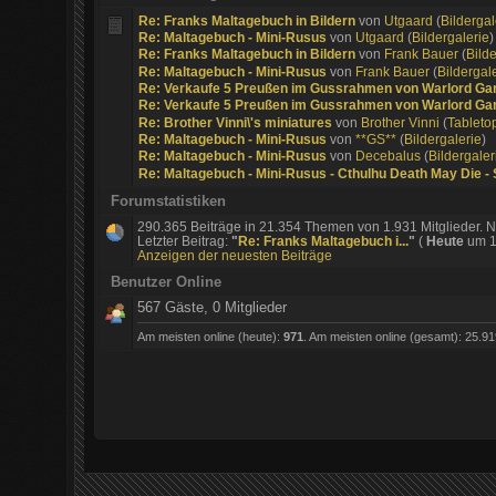
Re: Franks Maltagebuch in Bildern
von
Utgaard
(
Bildergal
Re: Maltagebuch - Mini-Rusus
von
Utgaard
(
Bildergalerie
)
Re: Franks Maltagebuch in Bildern
von
Frank Bauer
(
Bild
Re: Maltagebuch - Mini-Rusus
von
Frank Bauer
(
Bildergal
Re: Verkaufe 5 Preußen im Gussrahmen von Warlord G
Re: Verkaufe 5 Preußen im Gussrahmen von Warlord G
Re: Brother Vinni\'s miniatures
von
Brother Vinni
(
Tableto
Re: Maltagebuch - Mini-Rusus
von
**GS**
(
Bildergalerie
)
Re: Maltagebuch - Mini-Rusus
von
Decebalus
(
Bildergaler
Re: Maltagebuch - Mini-Rusus - Cthulhu Death May Die -
Forumstatistiken
290.365 Beiträge in 21.354 Themen von 1.931 Mitglieder. N
Letzter Beitrag:
"
Re: Franks Maltagebuch i...
"
(
Heute
um 1
Anzeigen der neuesten Beiträge
Benutzer Online
567 Gäste, 0 Mitglieder
Am meisten online (heute):
971
. Am meisten online (gesamt): 25.91