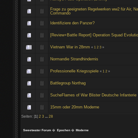
Frage zu geeigneten Regelwerken ww2 für Air, Na
Commando
Identifiziere den Panzer?
[Review+Battle Report] Operation Squad Evoluti
Vietnam War in 28mm
«
1
2
3
»
Normandie Strandhindernis
Professionelle Kriegsspiele
«
1
2
»
Battlegroup Northag
SucheFlames of War Blister Deutsche Infanterie
15mm oder 20mm Moderne
Seiten: [
1
]
2
3
...
28
Sweetwater Forum
�
Epochen
�
Moderne