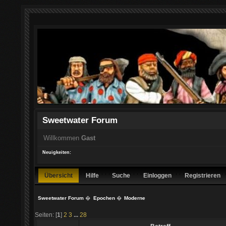
Sweetwater Forum
Willkommen
Gast
Neuigkeiten:
Übersicht
Hilfe
Suche
Einloggen
Registrieren
Sweetwater Forum
�
Epochen
�
Moderne
Seiten: [
1
]
2
3
...
28