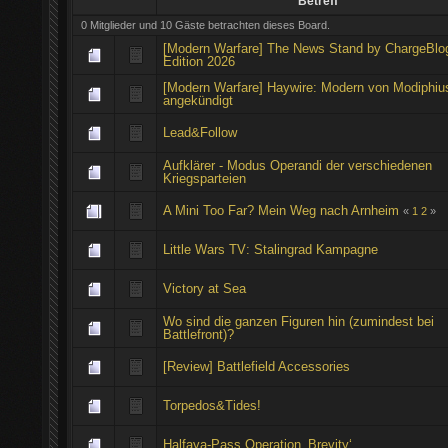
Betreff
0 Mitglieder und 10 Gäste betrachten dieses Board.
[Modern Warfare] The News Stand by ChargeBlog
Edition 2026
[Modern Warfare] Haywire: Modern von Modiphiu
angekündigt
Lead&Follow
Aufklärer - Modus Operandi der verschiedenen
Kriegsparteien
A Mini Too Far? Mein Weg nach Arnheim
«
1
2
»
Little Wars TV: Stalingrad Kampagne
Victory at Sea
Wo sind die ganzen Figuren hin (zumindest bei
Battlefront)?
[Review] Battlefield Accessories
Torpedos&Tides!
Halfaya-Pass Operation ‚Brevity‘