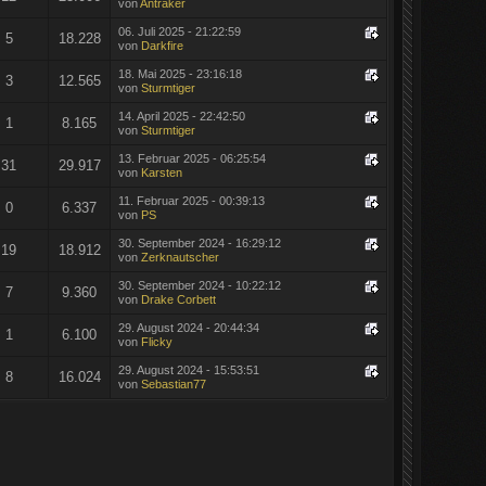
von
Antraker
06. Juli 2025 - 21:22:59
5
18.228
von
Darkfire
18. Mai 2025 - 23:16:18
3
12.565
von
Sturmtiger
14. April 2025 - 22:42:50
1
8.165
von
Sturmtiger
13. Februar 2025 - 06:25:54
31
29.917
von
Karsten
11. Februar 2025 - 00:39:13
0
6.337
von
PS
30. September 2024 - 16:29:12
19
18.912
von
Zerknautscher
30. September 2024 - 10:22:12
7
9.360
von
Drake Corbett
29. August 2024 - 20:44:34
1
6.100
von
Flicky
29. August 2024 - 15:53:51
8
16.024
von
Sebastian77