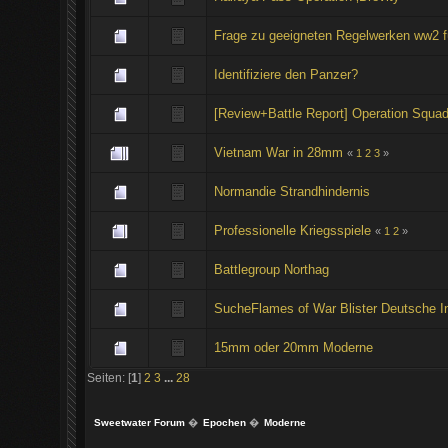
Frage zu geeigneten Regelwerken ww2 f
Identifiziere den Panzer?
[Review+Battle Report] Operation Squad
Vietnam War in 28mm
«
1
2
3
»
Normandie Strandhindernis
Professionelle Kriegsspiele
«
1
2
»
Battlegroup Northag
SucheFlames of War Blister Deutsche In
15mm oder 20mm Moderne
Seiten: [
1
]
2
3
...
28
Sweetwater Forum
�
Epochen
�
Moderne