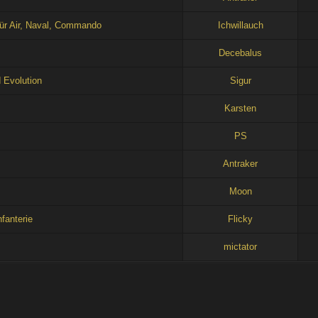
ür Air, Naval, Commando
Ichwillauch
Decebalus
 Evolution
Sigur
Karsten
PS
Antraker
Moon
fanterie
Flicky
mictator