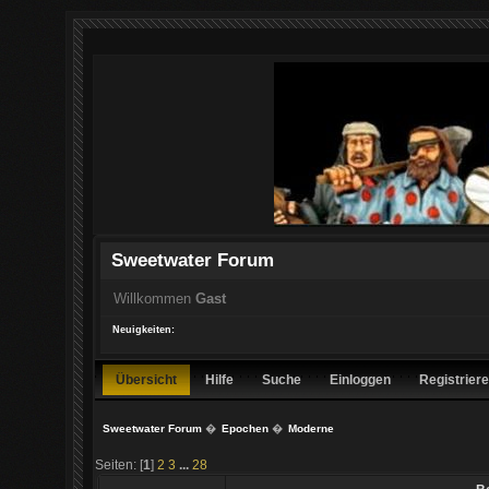
Sweetwater Forum
Willkommen
Gast
Neuigkeiten:
Übersicht
Hilfe
Suche
Einloggen
Registrier
Sweetwater Forum
�
Epochen
�
Moderne
Seiten: [
1
]
2
3
...
28