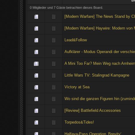
Be
0 Mitglieder und 7 Gäste betrachten dieses Board.
[Modern Warfare] The News Stand by Ch
[Modern Warfare] Haywire: Modern von 
Lead&Follow
Aufklärer - Modus Operandi der verschi
A Mini Too Far? Mein Weg nach Arnhei
Little Wars TV: Stalingrad Kampagne
Victory at Sea
Wo sind die ganzen Figuren hin (zuminde
[Review] Battlefield Accessories
Torpedos&Tides!
Halfaya-Pass Operation ‚Brevity‘