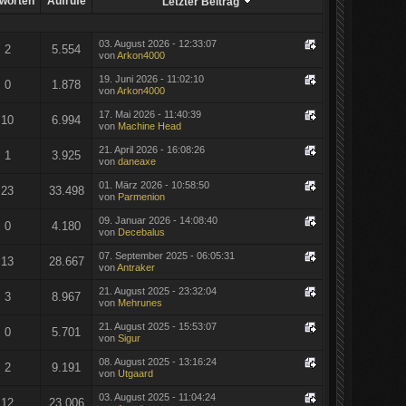
worten
Aufrufe
Letzter Beitrag
03. August 2026 - 12:33:07
2
5.554
von
Arkon4000
19. Juni 2026 - 11:02:10
0
1.878
von
Arkon4000
17. Mai 2026 - 11:40:39
10
6.994
von
Machine Head
21. April 2026 - 16:08:26
1
3.925
von
daneaxe
01. März 2026 - 10:58:50
23
33.498
von
Parmenion
09. Januar 2026 - 14:08:40
0
4.180
von
Decebalus
07. September 2025 - 06:05:31
13
28.667
von
Antraker
21. August 2025 - 23:32:04
3
8.967
von
Mehrunes
21. August 2025 - 15:53:07
0
5.701
von
Sigur
08. August 2025 - 13:16:24
2
9.191
von
Utgaard
03. August 2025 - 11:04:24
12
23.006