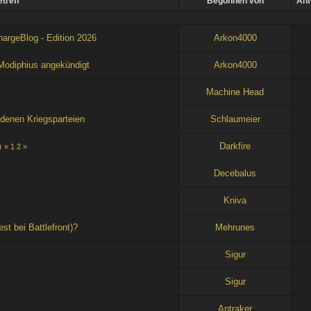
treff
Begonnen von
Ant
argeBlog - Edition 2026
Arkon4000
Modiphius angekündigt
Arkon4000
Machine Head
edenen Kriegsparteien
Schlaumeier
m
Darkfire
«
1
2
»
Decebalus
Kniva
st bei Battlefront)?
Mehrunes
Sigur
Sigur
Antraker