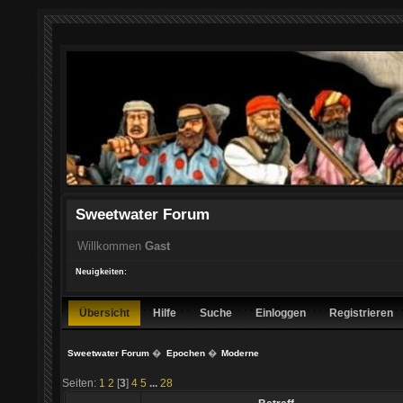
Sweetwater Forum
Willkommen
Gast
Neuigkeiten:
Übersicht
Hilfe
Suche
Einloggen
Registrieren
Sweetwater Forum
�
Epochen
�
Moderne
Seiten:
1
2
[
3
]
4
5
...
28