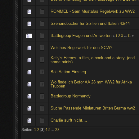
ROMMEL - Sam Mustafas Regelwerk zu WW2
Szenariobücher für Sizilien und Italien 43/44
Battlegroup Fragen und Antworten
«
1
2
3
...
11
»
Welches Regelwerk für den SCW?
Kelly's Heroes: a film, a book and a story. (and
some minis)
Bolt Action Einstieg
Wo finde ich Bofor AA 28 mm WW2 für Afrika
Truppen
Battlegroup Normandy
Suche Passende Miniaturen Briten Burma ww2
Charlie surft nicht....
Seiten:
1
2
[
3
]
4
5
...
28