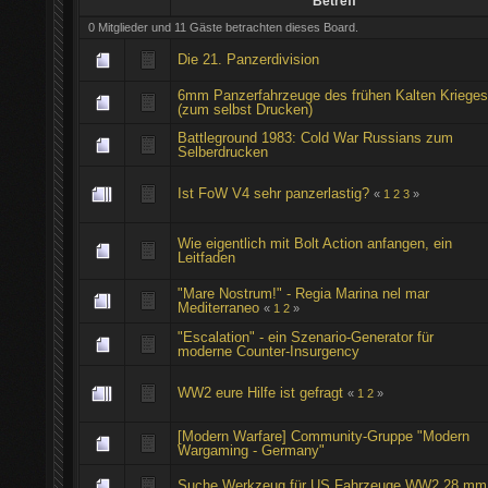
Betreff
0 Mitglieder und 11 Gäste betrachten dieses Board.
Die 21. Panzerdivision
6mm Panzerfahrzeuge des frühen Kalten Kriege
(zum selbst Drucken)
Battleground 1983: Cold War Russians zum
Selberdrucken
Ist FoW V4 sehr panzerlastig?
«
1
2
3
»
Wie eigentlich mit Bolt Action anfangen, ein
Leitfaden
"Mare Nostrum!" - Regia Marina nel mar
Mediterraneo
«
1
2
»
"Escalation" - ein Szenario-Generator für
moderne Counter-Insurgency
WW2 eure Hilfe ist gefragt
«
1
2
»
[Modern Warfare] Community-Gruppe "Modern
Wargaming - Germany"
Suche Werkzeug für US Fahrzeuge WW2 28 mm