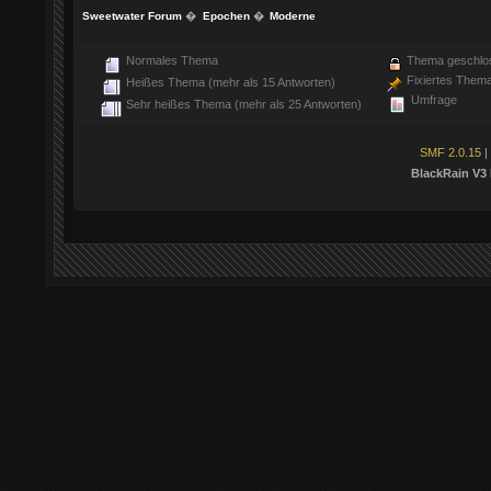
Sweetwater Forum
�
Epochen
�
Moderne
Normales Thema
Thema geschlo
Fixiertes Them
Heißes Thema (mehr als 15 Antworten)
Umfrage
Sehr heißes Thema (mehr als 25 Antworten)
SMF 2.0.15
|
BlackRain V3