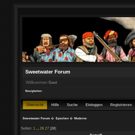
Sweetwater Forum
Willkommen
Gast
Neuigkeiten:
Übersicht
Hilfe
Suche
Einloggen
Registrieren
Sweetwater Forum
�
Epochen
�
Moderne
Seiten:
1
...
26
27
[
28
]