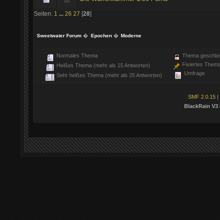
Seiten:
1
...
26
27
[
28
]
Sweetwater Forum
�
Epochen
�
Moderne
Normales Thema
Thema geschlo
Fixiertes Them
Heißes Thema (mehr als 15 Antworten)
Umfrage
Sehr heißes Thema (mehr als 25 Antworten)
SMF 2.0.15
|
BlackRain V3