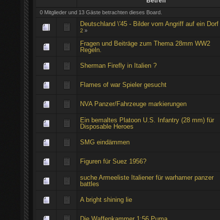
Betreff
0 Mitglieder und 13 Gäste betrachten dieses Board.
Deutschland \'45 - Bilder vom Angriff auf ein Dorf
2
»
Fragen und Beiträge zum Thema 28mm WW2
Regeln.
Sherman Firefly in Italien ?
Flames of war Spieler gesucht
NVA Panzer/Fahrzeuge markierungen
Ein bemaltes Platoon U.S. Infantry (28 mm) für
Disposable Heroes
SMG eindämmen
Figuren für Suez 1956?
suche Armeeliste Italiener für warhamer panzer
battles
A bright shining lie
Die Waffenkammer 1:56 Puma