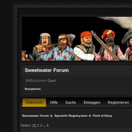
Sweetwater Forum
Willkommen
Gast
Neuigkeiten:
Übersicht
Hilfe
Suche
Einloggen
Registrieren
Sweetwater Forum
�
Spezielle Regelsystem
�
Field of Glory
Seiten: [
1
]
2
3
...
8