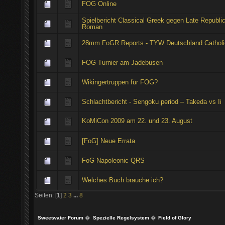
FOG Online
Spielbericht Classical Greek gegen Late Republi
Roman
28mm FoGR Reports - TYW Deutschland Catholi
FOG Turnier am Jadebusen
Wikingertruppen für FOG?
Schlachtbericht - Sengoku period – Takeda vs Ii
KoMiCon 2009 am 22. und 23. August
[FoG] Neue Errata
FoG Napoleonic QRS
Welches Buch brauche ich?
Seiten: [
1
]
2
3
...
8
Sweetwater Forum
�
Spezielle Regelsystem
�
Field of Glory