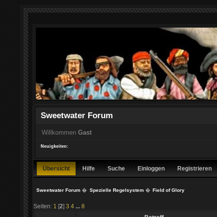
Sweetwater Forum
Willkommen
Gast
Neuigkeiten:
Übersicht
Hilfe
Suche
Einloggen
Registrieren
Sweetwater Forum
�
Spezielle Regelsystem
�
Field of Glory
Seiten:
1
[
2
]
3
4
...
8