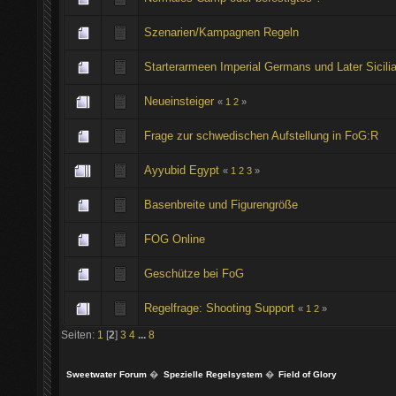
Szenarien/Kampagnen Regeln
Starterarmeen Imperial Germans und Later Sicili
Neueinsteiger
«
1
2
»
Frage zur schwedischen Aufstellung in FoG:R
Ayyubid Egypt
«
1
2
3
»
Basenbreite und Figurengröße
FOG Online
Geschütze bei FoG
Regelfrage: Shooting Support
«
1
2
»
Seiten:
1
[
2
]
3
4
...
8
Sweetwater Forum
�
Spezielle Regelsystem
�
Field of Glory