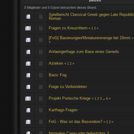
Betreff
0 Mitglieder und 5 Gäste betrachten dieses Board.
Spielbericht Classical Greek gegen Late Republi
Roman
Fragen zu Kreuzrittern
«
1
2
»
[FoG] Basierungen/Miniaturenmenge bei 15mm
»
Anfaengerfrage zum Base eines Generls
Azteken
«
1
2
»
Basic Fog
Frage zu Verbündeten
Projekt Punische Kriege
«
1
2
3
...
6
»
Karthago Fragen
FoG - Was ist das Besondere?
«
1
2
»
Normales Camp oder befestigtes ?