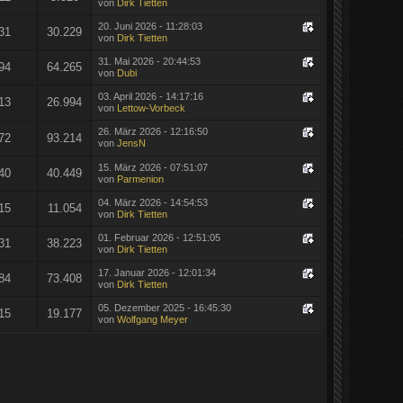
von
Dirk Tietten
20. Juni 2026 - 11:28:03
31
30.229
von
Dirk Tietten
31. Mai 2026 - 20:44:53
94
64.265
von
Dubi
03. April 2026 - 14:17:16
13
26.994
von
Lettow-Vorbeck
26. März 2026 - 12:16:50
72
93.214
von
JensN
15. März 2026 - 07:51:07
40
40.449
von
Parmenion
04. März 2026 - 14:54:53
15
11.054
von
Dirk Tietten
01. Februar 2026 - 12:51:05
31
38.223
von
Dirk Tietten
17. Januar 2026 - 12:01:34
84
73.408
von
Dirk Tietten
05. Dezember 2025 - 16:45:30
15
19.177
von
Wolfgang Meyer