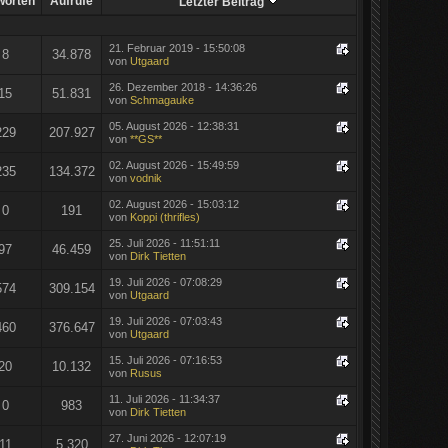
worten
Aufrufe
Letzter Beitrag
21. Februar 2019 - 15:50:08
8
34.878
von
Utgaard
26. Dezember 2018 - 14:36:26
15
51.831
von
Schmagauke
05. August 2026 - 12:38:31
229
207.927
von
**GS**
02. August 2026 - 15:49:59
235
134.372
von
vodnik
02. August 2026 - 15:03:12
0
191
von
Koppi (thrifles)
25. Juli 2026 - 11:51:11
97
46.459
von
Dirk Tietten
19. Juli 2026 - 07:08:29
574
309.154
von
Utgaard
19. Juli 2026 - 07:03:43
460
376.647
von
Utgaard
15. Juli 2026 - 07:16:53
20
10.132
von
Rusus
11. Juli 2026 - 11:34:37
0
983
von
Dirk Tietten
27. Juni 2026 - 12:07:19
11
5.320