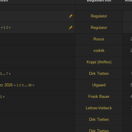
treff
Begonnen von
Ant
Regulator
Regulator
«
1
2
»
Rusus
vodnik
Koppi (thrifles)
Dirk Tietten
3
...
7
»
rz 2026
Utgaard
«
1
2
3
...
39
»
Frank Bauer
1
»
Lettow-Vorbeck
Dirk Tietten
Dirk Tietten