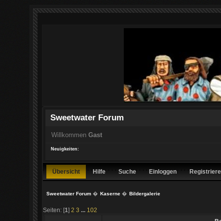
Sweetwater Forum
Willkommen
Gast
Neuigkeiten:
Übersicht
Hilfe
Suche
Einloggen
Registrier
Sweetwater Forum
�
Kaserne
�
Bildergalerie
Seiten: [
1
]
2
3
...
102