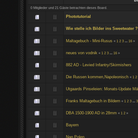
Be
0 Mitglieder und 21 Gäste betrachten dieses Board.
Phototutorial
Wie stelle ich Bilder ins Sweetwater ?
Maltagebuch - Mini-Rusus
«
1
2
3
...
16
»
neues von vodnik
«
1
2
3
...
16
»
882 AD - Levied Infantry/Skirmishers
Die Russen kommen,Napoleonisch
«
1
2
Utgaards Pinseleien: Monats-Update Mä
Franks Maltagebuch in Bildern
«
1
2
3
...
3
DBA 1500-1900 AD in 28mm
«
1
2
»
Bayern
Nap.Polen