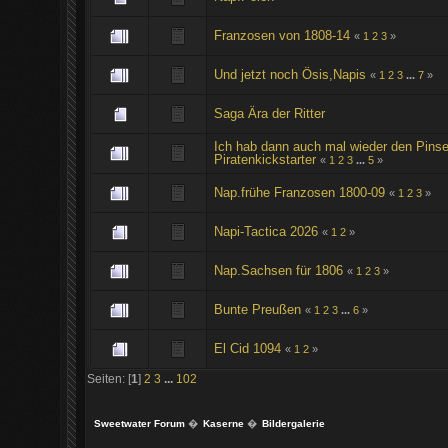
Franzosen von 1808-14
«
1
2
3
»
Und jetzt noch Ösis,Napis
«
1
2
3
...
7
»
Saga Ära der Ritter
Ich hab dann auch mal wieder den Pin
Piratenkickstarter
«
1
2
3
...
5
»
Nap.frühe Franzosen 1800-09
«
1
2
3
»
Napi-Tactica 2026
«
1
2
»
Nap.Sachsen für 1806
«
1
2
3
»
Bunte Preußen
«
1
2
3
...
6
»
El Cid 1094
«
1
2
»
Seiten: [
1
]
2
3
...
102
Sweetwater Forum
�
Kaserne
�
Bildergalerie