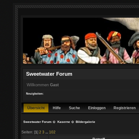
Sweetwater Forum
Willkommen
Gast
Neuigkeiten:
Übersicht
Hilfe
Suche
Einloggen
Registrieren
Sweetwater Forum
�
Kaserne
�
Bildergalerie
Seiten: [
1
]
2
3
...
102