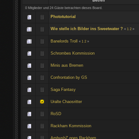
Betreff
0 Mitglieder und 24 Gäste betrachten dieses Board.
Phototutorial
Wie stelle ich Bilder ins Sweetwater ?
«
1
2
»
Banelords Troll
«
1
2
»
Schrombes Kommission
Minis aus Bremen
Confrontation by GS
Saga Fantasy
Uralte Chaosritter
RoSD
Rackham Kommission
AmbushZ goes Rackham