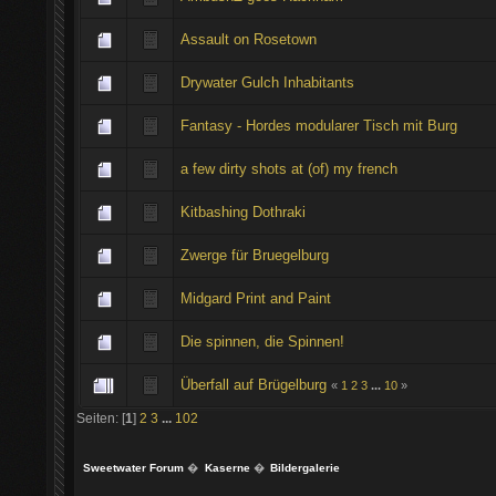
Assault on Rosetown
Drywater Gulch Inhabitants
Fantasy - Hordes modularer Tisch mit Burg
a few dirty shots at (of) my french
Kitbashing Dothraki
Zwerge für Bruegelburg
Midgard Print and Paint
Die spinnen, die Spinnen!
Überfall auf Brügelburg
«
1
2
3
...
10
»
Seiten: [
1
]
2
3
...
102
Sweetwater Forum
�
Kaserne
�
Bildergalerie