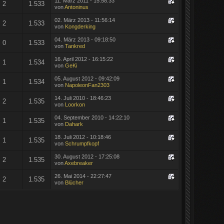
11. März 2011 - 15:58:33
2
1.533
von
Antoninus
02. März 2013 - 11:56:14
2
1.533
von
Kongderking
04. März 2013 - 09:18:50
0
1.533
von
Tankred
16. April 2012 - 16:15:22
1
1.534
von
GeKi
05. August 2012 - 09:42:09
1
1.534
von
NapoleonFan2303
14. Juli 2010 - 18:46:23
2
1.535
von
Loorkon
04. September 2010 - 14:22:10
1
1.535
von
Dahark
18. Juli 2012 - 10:18:46
1
1.535
von
Schrumpfkopf
30. August 2012 - 17:25:08
2
1.535
von
Axebreaker
26. Mai 2014 - 22:27:47
2
1.535
von
Blücher