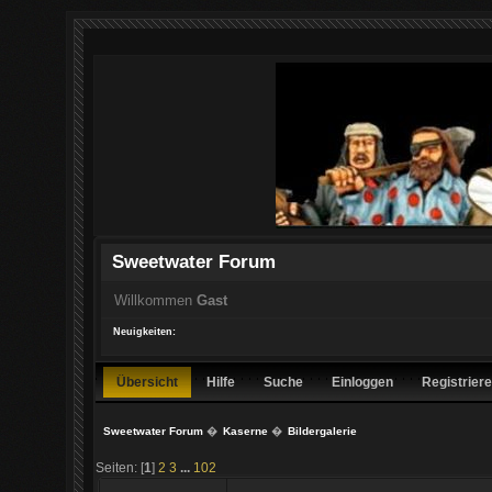
Sweetwater Forum
Willkommen
Gast
Neuigkeiten:
Übersicht
Hilfe
Suche
Einloggen
Registrier
Sweetwater Forum
�
Kaserne
�
Bildergalerie
Seiten: [
1
]
2
3
...
102