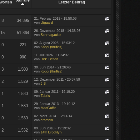
Aufrufe
worten
Letzter Beitrag
21. Februar 2019 - 15:50:08
8
34.895
von
Utgaard
26. Dezember 2018 - 14:36:26
15
51.864
von
Schmagauke
02. August 2026 - 15:03:12
0
221
von
Koppi (thrifles)
11. Juli 2026 - 11:34:37
0
990
von
Dirk Tietten
30. Juni 2014 - 21:26:46
3
1.503
von
Koppi (thrifles)
12. Dezember 2011 - 20:57:59
2
1.529
von
J.S.
09. Januar 2011 - 19:19:20
1
1.530
von
Tabris
29. Januar 2013 - 19:19:12
1
1.530
von
MacGuffin
02. März 2014 - 12:14:14
0
1.530
von
craftfeld
09. Juni 2010 - 19:19:32
2
1.532
von
14th Brooklyn