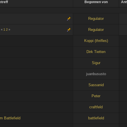
treff
Begonnen von
Ant
Regulator
Regulator
«
1
2
»
Koppi (thrifles)
Dirk Tietten
Sigur
juanbususto
Sassanid
Peter
craftfeld
 Battlefield
battlefield