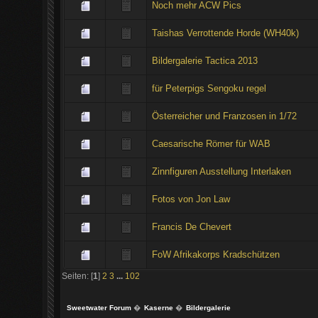
Noch mehr ACW Pics
Taishas Verrottende Horde (WH40k)
Bildergalerie Tactica 2013
für Peterpigs Sengoku regel
Österreicher und Franzosen in 1/72
Caesarische Römer für WAB
Zinnfiguren Ausstellung Interlaken
Fotos von Jon Law
Francis De Chevert
FoW Afrikakorps Kradschützen
Seiten: [
1
]
2
3
...
102
Sweetwater Forum
�
Kaserne
�
Bildergalerie