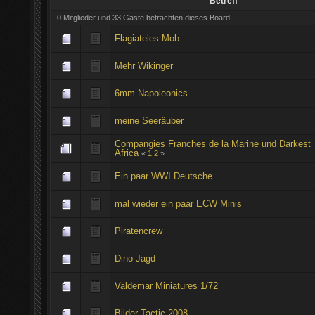
Betreff
0 Mitglieder und 33 Gäste betrachten dieses Board.
Flagiateles Mob
Mehr Wikinger
6mm Napoleonics
meine Seeräuber
Compangies Franches de la Marine und Darkest
Africa
«
1
2
»
Ein paar WWI Deutsche
mal wieder ein paar ECW Minis
Piratencrew
Dino-Jagd
Valdemar Miniatures 1/72
Bilder Tactic 2008