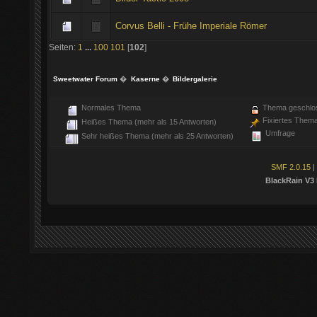
Corvus Belli - Frühe Imperiale Römer
Seiten:
1
...
100
101
[
102
]
Sweetwater Forum
�
Kaserne
�
Bildergalerie
Normales Thema
Thema geschlo
Fixiertes Them
Heißes Thema (mehr als 15 Antworten)
Umfrage
Sehr heißes Thema (mehr als 25 Antworten)
SMF 2.0.15
|
BlackRain V3