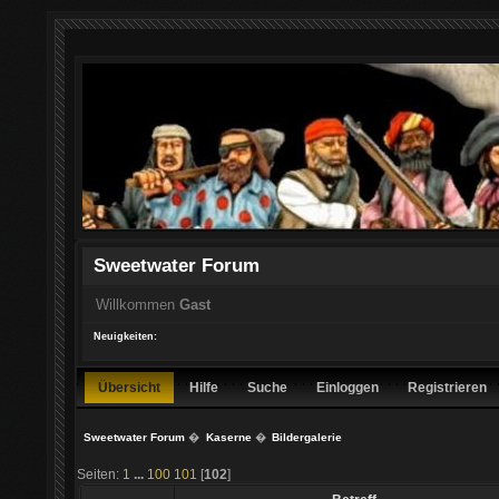
Sweetwater Forum
Willkommen
Gast
Neuigkeiten:
Übersicht
Hilfe
Suche
Einloggen
Registrieren
Sweetwater Forum
�
Kaserne
�
Bildergalerie
Seiten:
1
...
100
101
[
102
]