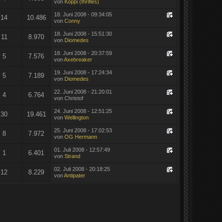
von
Koppi (thrifles)
18. Juni 2008 - 09:34:05
14
10.486
von
Conny
18. Juni 2008 - 15:51:30
11
8.970
von
Diomedes
18. Juni 2008 - 20:37:59
5
7.576
von
Axebreaker
19. Juni 2008 - 17:24:34
5
7.189
von
Diomedes
22. Juni 2008 - 21:20:01
4
6.764
von Christof
24. Juni 2008 - 12:51:25
30
19.461
von
Wellington
25. Juni 2008 - 17:02:53
8
7.972
von
OG Hermann
01. Juli 2008 - 12:57:49
1
6.401
von
Strand
02. Juli 2008 - 20:18:25
12
8.229
von
Antipater