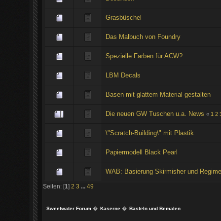
Grasbüschel
Das Malbuch von Foundry
Spezielle Farben für ACW?
LBM Decals
Basen mit glattem Material gestalten
Die neuen GW Tuschen u.a. News
«
1
2
\"Scratch-Building\" mit Plastik
Papiermodell Black Pearl
WAB: Basierung Skirmisher und Regime
Seiten: [
1
]
2
3
...
49
Sweetwater Forum
�
Kaserne
�
Basteln und Bemalen