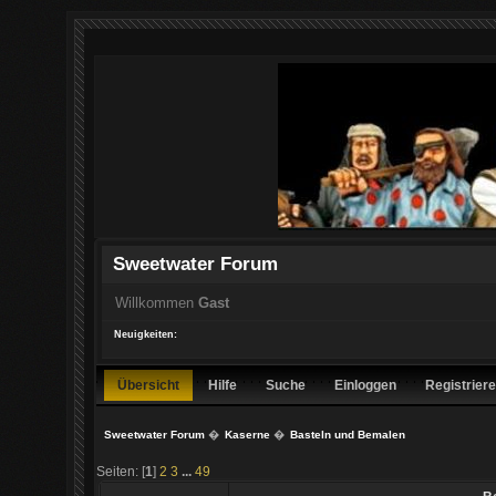
Sweetwater Forum
Willkommen
Gast
Neuigkeiten:
Übersicht
Hilfe
Suche
Einloggen
Registrier
Sweetwater Forum
�
Kaserne
�
Basteln und Bemalen
Seiten: [
1
]
2
3
...
49