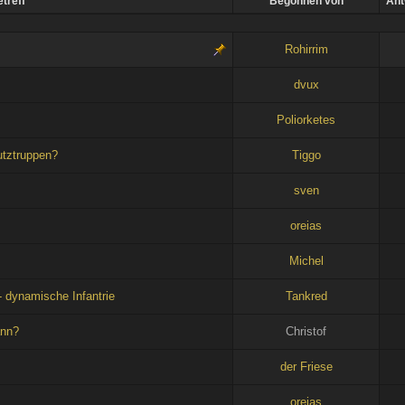
treff
Begonnen von
Ant
Rohirrim
dvux
Poliorketes
utztruppen?
Tiggo
sven
oreias
Michel
dynamische Infantrie
Tankred
ann?
Christof
der Friese
oreias