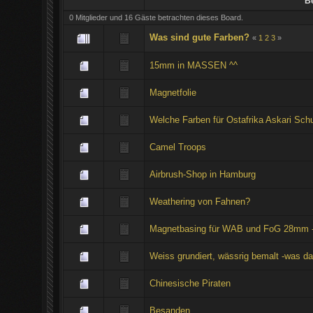
Be
0 Mitglieder und 16 Gäste betrachten dieses Board.
Was sind gute Farben?
«
1
2
3
»
15mm in MASSEN ^^
Magnetfolie
Welche Farben für Ostafrika Askari Sch
Camel Troops
Airbrush-Shop in Hamburg
Weathering von Fahnen?
Magnetbasing für WAB und FoG 28mm - 
Weiss grundiert, wässrig bemalt -was d
Chinesische Piraten
Besanden