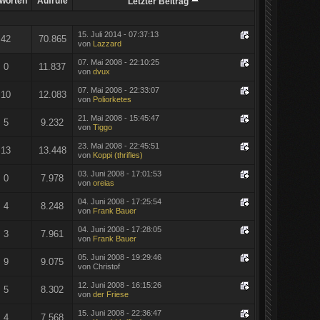
worten
Aufrufe
Letzter Beitrag
15. Juli 2014 - 07:37:13
42
70.865
von
Lazzard
07. Mai 2008 - 22:10:25
0
11.837
von
dvux
07. Mai 2008 - 22:33:07
10
12.083
von
Poliorketes
21. Mai 2008 - 15:45:47
5
9.232
von
Tiggo
23. Mai 2008 - 22:45:51
13
13.448
von
Koppi (thrifles)
03. Juni 2008 - 17:01:53
0
7.978
von
oreias
04. Juni 2008 - 17:25:54
4
8.248
von
Frank Bauer
04. Juni 2008 - 17:28:05
3
7.961
von
Frank Bauer
05. Juni 2008 - 19:29:46
9
9.075
von Christof
12. Juni 2008 - 16:15:26
5
8.302
von
der Friese
15. Juni 2008 - 22:36:47
4
7.568