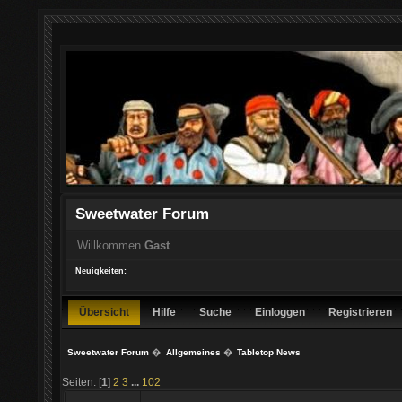
Sweetwater Forum
Willkommen
Gast
Neuigkeiten:
Übersicht
Hilfe
Suche
Einloggen
Registrieren
Sweetwater Forum
�
Allgemeines
�
Tabletop News
Seiten: [
1
]
2
3
...
102