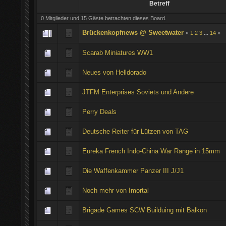
Betreff
0 Mitglieder und 15 Gäste betrachten dieses Board.
Brückenkopfnews @ Sweetwater
«
1
2
3
...
14
»
Scarab Miniatures WW1
Neues von Helldorado
JTFM Enterprises Soviets und Andere
Perry Deals
Deutsche Reiter für Lützen von TAG
Eureka French Indo-China War Range in 15mm
Die Waffenkammer Panzer III J/J1
Noch mehr von Imortal
Brigade Games SCW Builduing mit Balkon