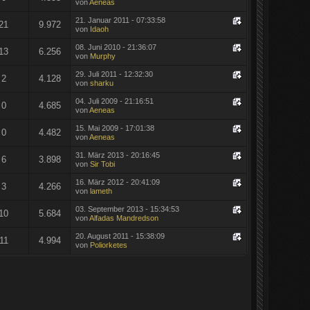
von
Aeneas
21. Januar 2011 - 07:33:58
21
9.972
von
Idaoh
08. Juni 2010 - 21:36:07
13
6.256
von
Murphy
29. Juli 2011 - 12:32:30
2
4.128
von
sharku
04. Juli 2009 - 21:16:51
0
4.685
von
Aeneas
15. Mai 2009 - 17:01:38
0
4.482
von
Aeneas
31. März 2013 - 20:16:45
6
3.898
von
Sir Tobi
16. März 2012 - 20:41:09
3
4.266
von
lameth
03. September 2013 - 15:34:53
10
5.684
von
Alfadas Mandredson
20. August 2011 - 15:38:09
11
4.994
von
Poliorketes