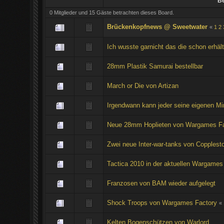
Be
0 Mitglieder und 15 Gäste betrachten dieses Board.
Brückenkopfnews @ Sweetwater
«
1
2
Ich wusste garnicht das die schon erhältl
28mm Plastik Samurai bestellbar
March or Die von Artizan
Irgendwann kann jeder seine eigenen Min
Neue 28mm Hoplieten von Wargames Fa
Zwei neue Inter-war-tanks von Copplest
Tactica 2010 in der aktuellen Wargames 
Franzosen von BAM wieder aufgelegt
Shock Troops von Wargames Factory
«
Kelten Bogenschützen von Warlord