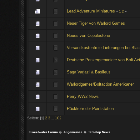
Lead Adventure Miniatures
«
1
2
»
Neuer Tiger von Warlord Games
Neues von Copplestone
Versandkostenfreie Lieferungen bei Bla
Deutsche Panzergrenadiere von Bolt Act
Saga Varjazi & Basileus
Warlordgames/Boltaction Amerikaner
Perry WW2 News
Rückkehr der Paintstation
Seiten: [
1
]
2
3
...
102
Sweetwater Forum
�
Allgemeines
�
Tabletop News