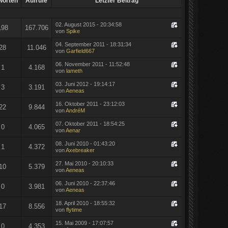
worten
Aufrufe
Letzter Beitrag
02. August 2015 - 20:34:58
198
167.706
von
Spike
04. September 2011 - 18:31:34
28
11.046
von
Garfield667
06. November 2011 - 11:52:48
1
4.168
von
lameth
03. Juni 2012 - 19:14:17
3
3.191
von
Aeneas
16. Oktober 2011 - 23:12:03
22
9.844
von
AndréM
07. Oktober 2011 - 18:54:25
0
4.065
von
Aenar
08. Juni 2010 - 01:43:20
1
4.372
von
Axebreaker
27. Mai 2010 - 20:10:33
10
5.379
von
Aeneas
06. Juni 2010 - 22:37:46
0
3.981
von
Aeneas
18. April 2010 - 18:55:32
17
8.556
von
flytime
15. Mai 2009 - 17:07:57
0
4.353