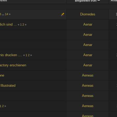
treff
Ant
Begonnen von
Diomedes
3
...
14
»
ich sind ...
Aenar
«
1
2
»
Aenar
Aenar
is drucken ....
Aenar
«
1
2
»
ctory erschienen
Aenar
one
Aeneas
Illustrated
Aeneas
Aeneas
Aeneas
1
2
»
Aeneas