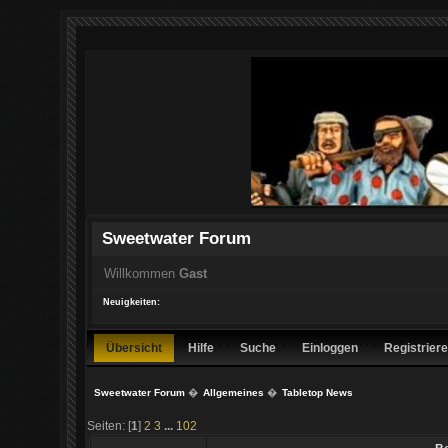
Sweetwater Forum
Willkommen
Gast
Neuigkeiten:
Übersicht
Hilfe
Suche
Einloggen
Registrier
Sweetwater Forum
�
Allgemeines
�
Tabletop News
Seiten: [
1
]
2
3
...
102