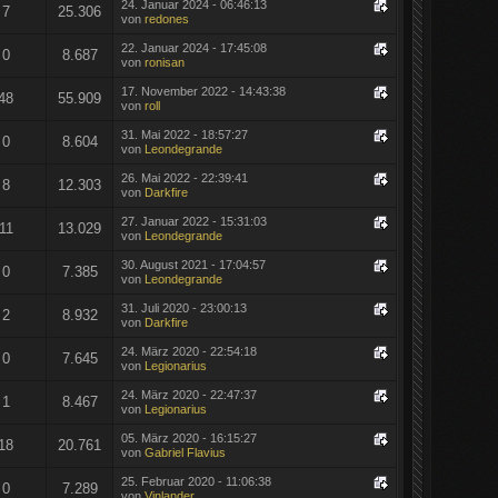
24. Januar 2024 - 06:46:13
7
25.306
von
redones
22. Januar 2024 - 17:45:08
0
8.687
von
ronisan
17. November 2022 - 14:43:38
48
55.909
von
roll
31. Mai 2022 - 18:57:27
0
8.604
von
Leondegrande
26. Mai 2022 - 22:39:41
8
12.303
von
Darkfire
27. Januar 2022 - 15:31:03
11
13.029
von
Leondegrande
30. August 2021 - 17:04:57
0
7.385
von
Leondegrande
31. Juli 2020 - 23:00:13
2
8.932
von
Darkfire
24. März 2020 - 22:54:18
0
7.645
von
Legionarius
24. März 2020 - 22:47:37
1
8.467
von
Legionarius
05. März 2020 - 16:15:27
18
20.761
von
Gabriel Flavius
25. Februar 2020 - 11:06:38
0
7.289
von
Vinlander