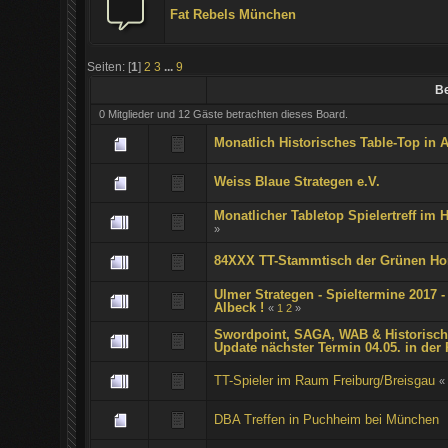
Fat Rebels München
Seiten: [
1
]
2
3
...
9
Be
0 Mitglieder und 12 Gäste betrachten dieses Board.
Monatlich Historisches Table-Top in A
Weiss Blaue Strategen e.V.
Monatlicher Tabletop Spielertreff im 
»
84XXX TT-Stammtisch der Grünen H
Ulmer Strategen - Spieltermine 2017 -
Albeck !
«
1
2
»
Swordpoint, SAGA, WAB & Historisch
Update nächster Termin 04.05. in der P
TT-Spieler im Raum Freiburg/Breisgau
«
DBA Treffen in Puchheim bei München