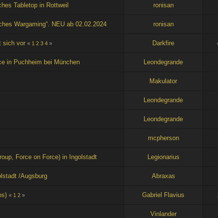
ches Tabletop in Rottweil
ronisan
risches Wargaming“. NEU ab 02.02.2024
ronisan
 sich vor
Darkfire
«
1
2
3
4
»
Dice in Puchheim bei München
Leondegrande
Makulator
Leondegrande
Leondegrande
mcpherson
roup, Force on Force) in Ingolstadt
Legionarius
lstadt /Augsburg
Abraxas
os)
Gabriel Flavius
«
1
2
»
Vinlander