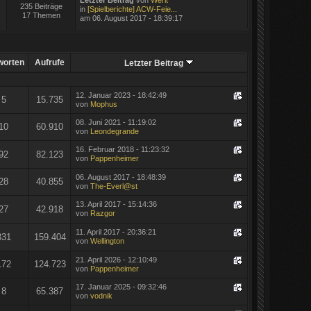
235 Beiträge
in
[Spielberichte] ACW-Feie...
17 Themen
am 06. August 2017 - 18:39:17
worten
Aufrufe
Letzter Beitrag
12. Januar 2023 - 18:42:49
5
15.735
von
Mophus
08. Juni 2021 - 11:19:02
10
60.910
von
Leondegrande
16. Februar 2018 - 11:23:32
92
82.123
von
Pappenheimer
06. August 2017 - 18:48:39
28
40.855
von
The-Everl@st
13. April 2017 - 15:14:36
27
42.918
von
Razgor
11. April 2017 - 20:36:21
331
159.404
von
Wellington
21. April 2026 - 12:10:49
172
124.723
von
Pappenheimer
17. Januar 2025 - 09:32:46
8
65.387
von
vodnik