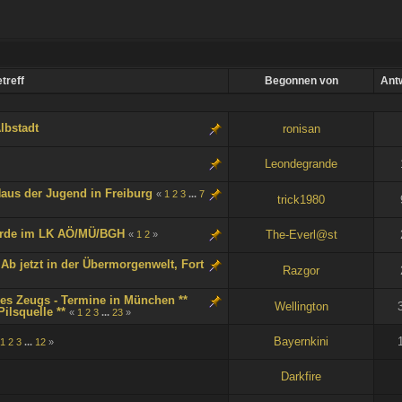
treff
Begonnen von
Ant
lbstadt
ronisan
Leondegrande
Haus der Jugend in Freiburg
«
1
2
3
...
7
trick1980
orde im LK AÖ/MÜ/BGH
The-Everl@st
«
1
2
»
 Ab jetzt in der Übermorgenwelt, Fort
Razgor
es Zeugs - Termine in München **
Wellington
ilsquelle **
«
1
2
3
...
23
»
Bayernkini
1
2
3
...
12
»
Darkfire