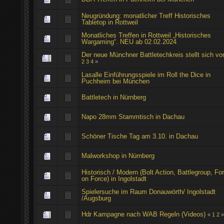
Neugründung: monatlicher Treff Historisches
Tabletop in Rottweil
Monatliches Treffen in Rottweil „Historisches
Wargaming“. NEU ab 02.02.2024
Der neue Münchner Battletechkreis stellt sich vo
2
3
4
»
Lasalle Einführungsspiele im Roll the Dice in
Puchheim bei München
Battletech in Nürnberg
Napo 28mm Stammtisch in Dachau
Schöner Tische Tag am 3.10. in Dachau
Malworkshop in Nürnberg
Historisch / Modern (Bolt Action, Battlegroup, Fo
on Force) in Ingolstadt
Spielersuche im Raum Donauwörth/ Ingolstadt
/Augsburg
Hdr Kampagne nach WAB Regeln (Videos)
«
1
2