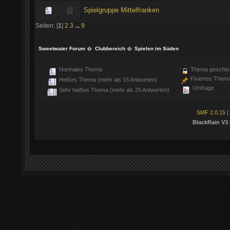
Spielgruppe Mittelfranken
Seiten: [
1
]
2
3
...
9
Sweetwater Forum
�
Clubbereich
�
Spielen im Süden
Normales Thema
Thema geschlo
Fixiertes Them
Heißes Thema (mehr als 15 Antworten)
Umfrage
Sehr heißes Thema (mehr als 25 Antworten)
SMF 2.0.15
|
BlackRain V3