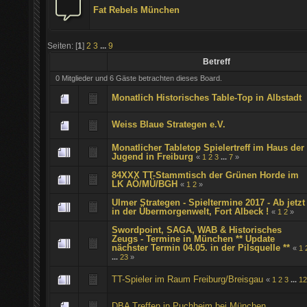
Fat Rebels München
Seiten: [
1
]
2
3
...
9
Betreff
0 Mitglieder und 6 Gäste betrachten dieses Board.
Monatlich Historisches Table-Top in Albstadt
Weiss Blaue Strategen e.V.
Monatlicher Tabletop Spielertreff im Haus der
Jugend in Freiburg
«
1
2
3
...
7
»
84XXX TT-Stammtisch der Grünen Horde im
LK AÖ/MÜ/BGH
«
1
2
»
Ulmer Strategen - Spieltermine 2017 - Ab jetzt
in der Übermorgenwelt, Fort Albeck !
«
1
2
»
Swordpoint, SAGA, WAB & Historisches
Zeugs - Termine in München ** Update
nächster Termin 04.05. in der Pilsquelle **
«
1
...
23
»
TT-Spieler im Raum Freiburg/Breisgau
«
1
2
3
...
1
DBA Treffen in Puchheim bei München