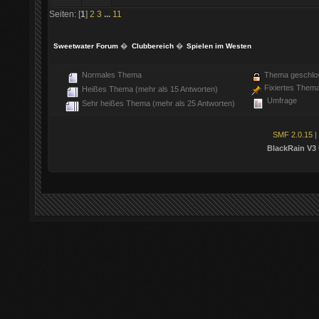
Seiten: [
1
]
2
3
...
11
Sweetwater Forum
�
Clubbereich
�
Spielen im Westen
Normales Thema
Thema geschlo
Fixiertes Them
Heißes Thema (mehr als 15 Antworten)
Umfrage
Sehr heißes Thema (mehr als 25 Antworten)
SMF 2.0.15
|
BlackRain V3