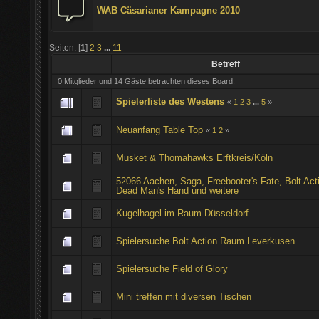
WAB Cäsarianer Kampagne 2010
Seiten: [
1
]
2
3
...
11
Betreff
0 Mitglieder und 14 Gäste betrachten dieses Board.
Spielerliste des Westens
«
1
2
3
...
5
»
Neuanfang Table Top
«
1
2
»
Musket & Thomahawks Erftkreis/Köln
52066 Aachen, Saga, Freebooter's Fate, Bolt Act
Dead Man's Hand und weitere
Kugelhagel im Raum Düsseldorf
Spielersuche Bolt Action Raum Leverkusen
Spielersuche Field of Glory
Mini treffen mit diversen Tischen