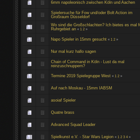
6mm napoleonisch zwischen Köln und Aachen
Spielersuche für Fow und/oder Bolt Action im
Großraum Düsseldorf
Wo sind die Großschlachten? Ich bietes es mal f
Ruhrgebiet an
«
1
2
»
Napo Spieler in 15mm gesucht
«
1
2
»
Nur mal kurz hallo sagen
Chain of Command in Köln - Lust da mal
reinzuschnuppern?
Termine 2019 Spielegruppe West
«
1
2
»
Auf nach Moskau - 15mm IABSM
asoiaf Spieler
Quatre brass
Advanced Squad Leader
Spielkunst e.V. - Star Wars Legion
«
1
2
3
4
»