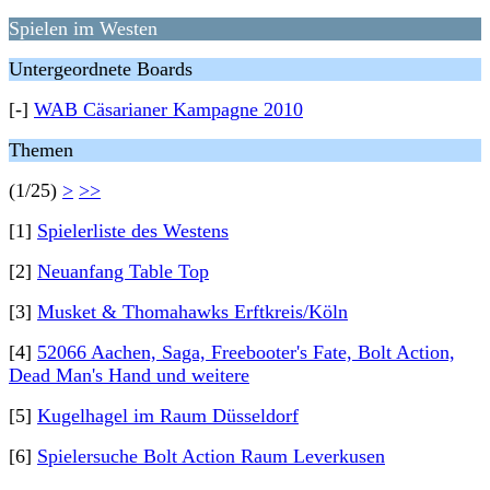
Spielen im Westen
Untergeordnete Boards
[-]
WAB Cäsarianer Kampagne 2010
Themen
(1/25)
>
>>
[1]
Spielerliste des Westens
[2]
Neuanfang Table Top
[3]
Musket & Thomahawks Erftkreis/Köln
[4]
52066 Aachen, Saga, Freebooter's Fate, Bolt Action,
Dead Man's Hand und weitere
[5]
Kugelhagel im Raum Düsseldorf
[6]
Spielersuche Bolt Action Raum Leverkusen