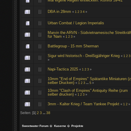
Mal eigene Regeln entwickeln: Konvoi 39-41
DBA in 28mm
«
1
2
3
4
»
Urban Combat / Legion Imperialis
Marvin the ARVN - Südvietnamesische Streitkräf
für 'Nam
«
1
2
3
»
Battlegroup - 15 mm Sherman
Sigur wird historisch - Dreißigjähriger Krieg
«
1
2
3
»
Napi-Tactica 2025
«
1
2
3
»
10mm "End of Empires" Spätantike Miniaturen (
selber Drucken)
«
1
2
3
...
5
»
10mm "Clash of Empires" Antiquity Reihe (zum
selber drucken)
«
1
2
3
»
3mm - Kalter Krieg / Team Yankee Projekt
«
1
2
»
Seiten: [
1
]
2
3
...
38
Sweetwater Forum
�
Kaserne
�
Projekte