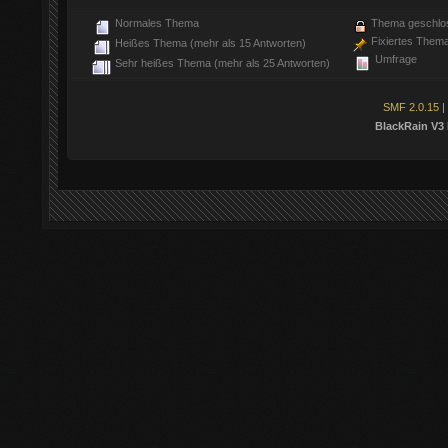
Normales Thema
Thema geschlo
Fixiertes Them
Heißes Thema (mehr als 15 Antworten)
Umfrage
Sehr heißes Thema (mehr als 25 Antworten)
SMF 2.0.15
|
BlackRain V3