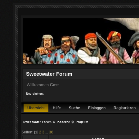
Sweetwater Forum
Willkommen
Gast
Neuigkeiten:
Übersicht
Hilfe
Suche
Einloggen
Registrieren
Sweetwater Forum
�
Kaserne
�
Projekte
Seiten: [
1
]
2
3
...
38