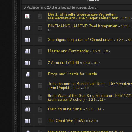
Betreff
0 Mitglieder und 20 Gäste betrachten dieses Board.
Der 1. offizielle Sweetwater-Vignetten
Malwettbewerb - Die Sieger stehen fest
«
1
2
3
PIKEMAN\'S LAMENT: Zwei Kompanien
«
1
2
3
..
»
Siamtigers Log-o-rama / Chaosbunker
«
1
2
3
...
80
Master and Commander
«
1
2
3
...
10
»
2 Armeen 1743-48
«
1
2
3
...
51
»
Frogs and Lizards for Lustria
Jo-ho-ho und ne Buddel voll Rum... Die Schatzin
- Ein Projekt
«
1
2
3
...
7
»
6mm Wars of the Sun King Miniaturen 1667-172
(zum selber Drucken)
«
1
2
3
...
11
»
Mein Youtube Kanal
«
1
2
3
...
14
»
The Great War (FoW)
«
1
2
3
»