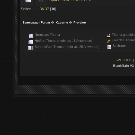
Seiten:
1
...
36
37
[
38
]
Sweetwater Forum
�
Kaserne
�
Projekte
Normales Thema
Thema geschlo
Fixiertes Them
Heißes Thema (mehr als 15 Antworten)
Umfrage
Sehr heißes Thema (mehr als 25 Antworten)
SMF 2.0.15
|
BlackRain V3