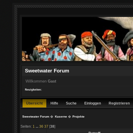
Sweetwater Forum
Willkommen
Gast
Neuigkeiten:
Übersicht
Hilfe
Suche
Einloggen
Registrieren
Sweetwater Forum
�
Kaserne
�
Projekte
Seiten:
1
...
36
37
[
38
]