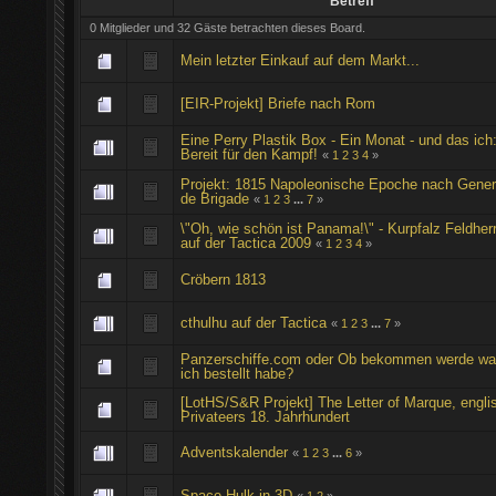
Betreff
0 Mitglieder und 32 Gäste betrachten dieses Board.
Mein letzter Einkauf auf dem Markt...
[EIR-Projekt] Briefe nach Rom
Eine Perry Plastik Box - Ein Monat - und das ich
Bereit für den Kampf!
«
1
2
3
4
»
Projekt: 1815 Napoleonische Epoche nach Gener
de Brigade
«
1
2
3
...
7
»
\"Oh, wie schön ist Panama!\" - Kurpfalz Feldher
auf der Tactica 2009
«
1
2
3
4
»
Cröbern 1813
cthulhu auf der Tactica
«
1
2
3
...
7
»
Panzerschiffe.com oder Ob bekommen werde w
ich bestellt habe?
[LotHS/S&R Projekt] The Letter of Marque, engli
Privateers 18. Jahrhundert
Adventskalender
«
1
2
3
...
6
»
Space Hulk in 3D
«
1
2
»