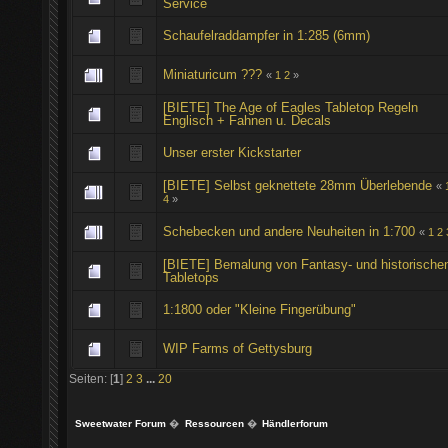
Service
Schaufelraddampfer in 1:285 (6mm)
Miniaturicum ???
«
1
2
»
[BIETE] The Age of Eagles Tabletop Regeln
Englisch + Fahnen u. Decals
Unser erster Kickstarter
[BIETE] Selbst geknettete 28mm Überlebende
«
4
»
Schebecken und andere Neuheiten in 1:700
«
1
2
[BIETE] Bemalung von Fantasy- und historische
Tabletops
1:1800 oder "Kleine Fingerübung"
WIP Farms of Gettysburg
Seiten: [
1
]
2
3
...
20
Sweetwater Forum
�
Ressourcen
�
Händlerforum