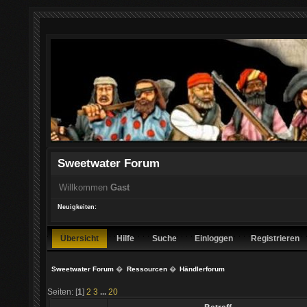
Sweetwater Forum
Willkommen
Gast
Neuigkeiten:
Übersicht
Hilfe
Suche
Einloggen
Registrieren
Sweetwater Forum
�
Ressourcen
�
Händlerforum
Seiten: [
1
]
2
3
...
20