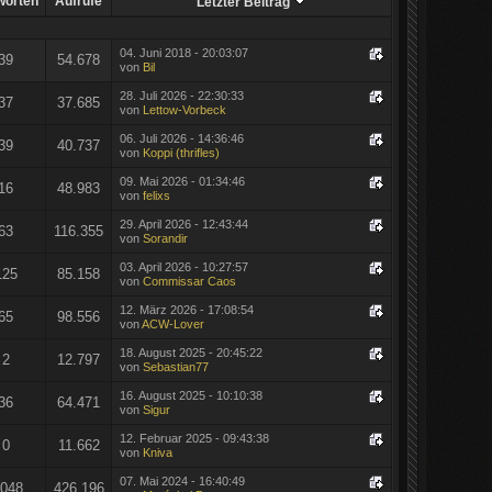
worten
Aufrufe
Letzter Beitrag
04. Juni 2018 - 20:03:07
39
54.678
von
Bil
28. Juli 2026 - 22:30:33
37
37.685
von
Lettow-Vorbeck
06. Juli 2026 - 14:36:46
39
40.737
von
Koppi (thrifles)
09. Mai 2026 - 01:34:46
16
48.983
von
felixs
29. April 2026 - 12:43:44
63
116.355
von
Sorandir
03. April 2026 - 10:27:57
125
85.158
von
Commissar Caos
12. März 2026 - 17:08:54
65
98.556
von
ACW-Lover
18. August 2025 - 20:45:22
2
12.797
von
Sebastian77
16. August 2025 - 10:10:38
36
64.471
von
Sigur
12. Februar 2025 - 09:43:38
0
11.662
von
Kniva
07. Mai 2024 - 16:40:49
.048
426.196