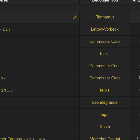
treff
Begonnen von
Ant
Riothamus
Lettow-Vorbeck
«
1
2
3
»
Commissar Caos
felixs
»
Commissar Caos
Commissar Caos
.
9
»
felixs
1
2
3
...
5
»
Leondegrande
Sigur
Kniva
mer Fantasy
Maréchal Davout
1
«
1
2
3
...
70
»