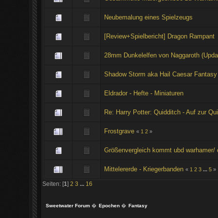
Neubemalung eines Spielzeugs
[Review+Spielbericht] Dragon Rampant
28mm Dunkelelfen von Naggaroth (Updat
Shadow Storm aka Hail Caesar Fantasy
Eldrador - Hefte - Miniaturen
Re: Harry Potter: Quidditch - Auf zur Qu
Frostgrave
«
1
2
»
Größenvergleich kommt ubd warhamer/ 
Mittelererde - Kriegerbanden
«
1
2
3
...
5
»
Seiten: [
1
]
2
3
...
16
Sweetwater Forum
�
Epochen
�
Fantasy