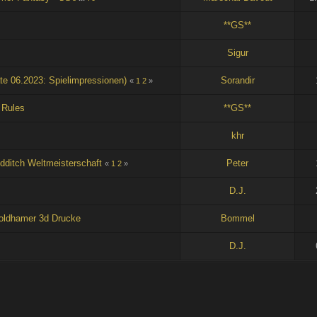
**GS**
Sigur
e 06.2023: Spielimpressionen)
Sorandir
«
1
2
»
 Rules
**GS**
khr
idditch Weltmeisterschaft
Peter
«
1
2
»
D.J.
oldhamer 3d Drucke
Bommel
D.J.