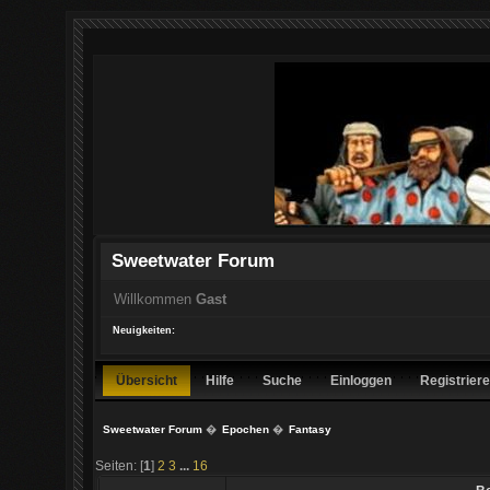
Sweetwater Forum
Willkommen
Gast
Neuigkeiten:
Übersicht
Hilfe
Suche
Einloggen
Registrier
Sweetwater Forum
�
Epochen
�
Fantasy
Seiten: [
1
]
2
3
...
16