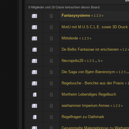
Be
0 Mitglieder und 18 Gäste betrachten dieses Board.
Fantasysysteme
«
1
2
3
»
MotU mit M.U.S.C.L.E. sowie 3D Druck
Mittelerde
«
1
2
3
»
De Bellis Fantasiae ist erschienen
«
1
2
Necropolis28
«
1
2
3
...
5
»
Die Saga von Bjørn Bærenstyrn
«
1
2
3
..
Regelsuche - Berichte aus der Praxis
«
Mortheim Lebendiges Regelbuch
warhammer Imperium Armee
«
1
2
3
»
Regelfragen zu Oathmark
Gesammelte Malergebnisse zu Warham