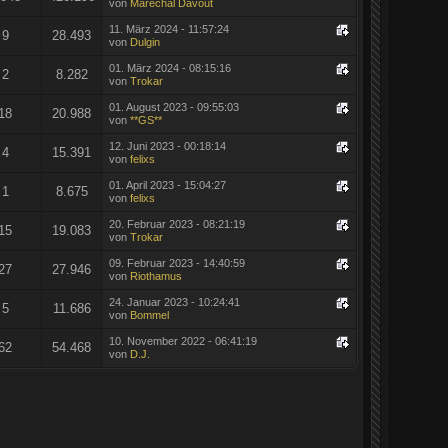
von
Maréchal Davout
11. März 2024 - 11:57:24
9
28.493
von
Dulgin
01. März 2024 - 08:15:16
2
8.282
von
Trokar
01. August 2023 - 09:55:03
18
20.988
von
**GS**
12. Juni 2023 - 00:18:14
4
15.391
von
felixs
01. April 2023 - 15:04:27
1
8.675
von
felixs
20. Februar 2023 - 08:21:19
15
19.083
von
Trokar
09. Februar 2023 - 14:40:59
27
27.946
von
Riothamus
24. Januar 2023 - 10:24:41
5
11.686
von
Bommel
10. November 2022 - 06:41:19
62
54.468
von
D.J.