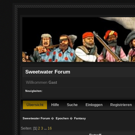
Sweetwater Forum
Willkommen
Gast
Neuigkeiten:
Übersicht
Hilfe
Suche
Einloggen
Registrieren
Sweetwater Forum
�
Epochen
�
Fantasy
Seiten: [
1
]
2
3
...
16