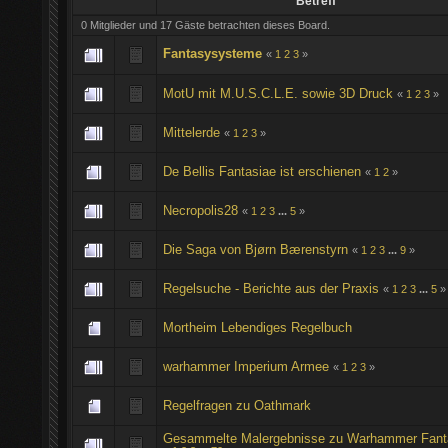
Betreff
0 Mitglieder und 17 Gäste betrachten dieses Board.
Fantasysysteme
«
1
2
3
»
MotU mit M.U.S.C.L.E. sowie 3D Druck
«
1
2
3
»
Mittelerde
«
1
2
3
»
De Bellis Fantasiae ist erschienen
«
1
2
»
Necropolis28
«
1
2
3
...
5
»
Die Saga von Bjørn Bærenstyrn
«
1
2
3
...
9
»
Regelsuche - Berichte aus der Praxis
«
1
2
3
...
5
»
Mortheim Lebendiges Regelbuch
warhammer Imperium Armee
«
1
2
3
»
Regelfragen zu Oathmark
Gesammelte Malergebnisse zu Warhammer Fan