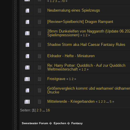
«
1
2
3
...
70
»
Neubemalung eines Spielzeugs
[Review+Spielbericht] Dragon Rampant
28mm Dunkelelfen von Naggaroth (Update 06.20
Spielimpressionen)
«
1
2
»
Shadow Storm aka Hail Caesar Fantasy Rules
Eldrador - Hefte - Miniaturen
Re: Harry Potter: Quidditch - Auf zur Quidditch
Weltmeisterschaft
«
1
2
»
Frostgrave
«
1
2
»
Größenvergleich kommt ubd warhamer/ oldhamer
Drucke
Mittelererde - Kriegerbanden
«
1
2
3
...
5
»
Seiten: [
1
]
2
3
...
16
Sweetwater Forum
�
Epochen
�
Fantasy