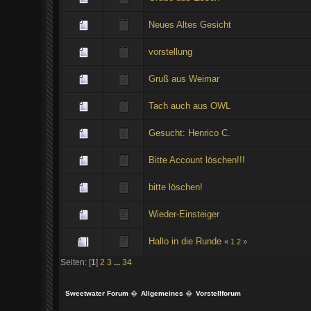
Neues Altes Gesicht
vorstellung
Gruß aus Weimar
Tach auch aus OWL
Gesucht: Henrico C.
Bitte Account löschen!!!
bitte löschen!
Wieder-Einsteiger
Hallo in die Runde
«
1
2
»
Seiten: [
1
]
2
3
...
34
Sweetwater Forum
�
Allgemeines
�
Vorstellforum