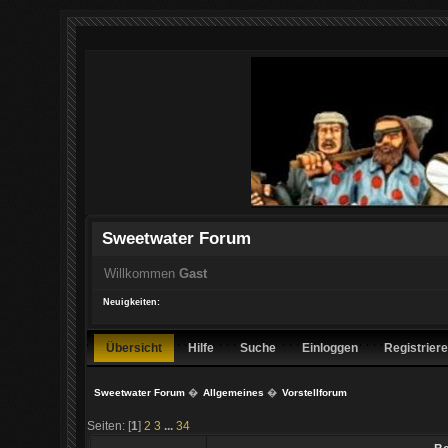
Sweetwater Forum
Willkommen
Gast
Neuigkeiten:
Übersicht
Hilfe
Suche
Einloggen
Registrier
Sweetwater Forum
�
Allgemeines
�
Vorstellforum
Seiten: [
1
]
2
3
...
34