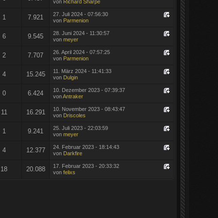
von
Richard Sharpe
27. Juli 2024 - 07:56:30
1
7.921
von
Parmenion
28. Juni 2024 - 11:30:57
6
9.545
von
meyer
26. April 2024 - 07:57:25
2
7.707
von
Parmenion
11. März 2024 - 11:41:33
4
15.245
von
Dulgin
10. Dezember 2023 - 07:39:37
0
6.424
von
Antraker
10. November 2023 - 08:43:47
11
16.291
von
Driscoles
25. Juli 2023 - 22:03:59
1
9.241
von
meyer
24. Februar 2023 - 18:14:43
4
12.377
von
Darkfire
17. Februar 2023 - 20:33:32
18
20.088
von
felixs