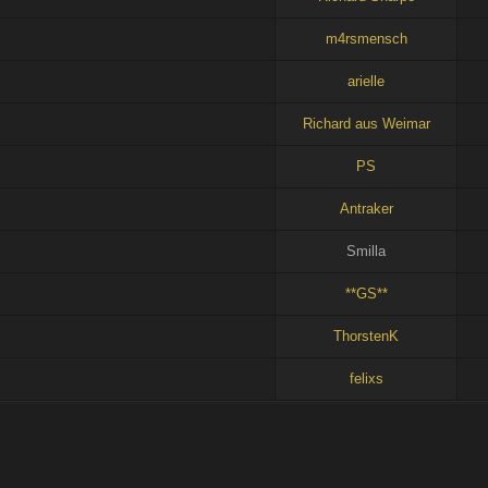
m4rsmensch
arielle
Richard aus Weimar
PS
Antraker
Smilla
**GS**
ThorstenK
felixs