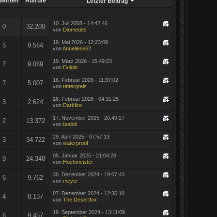
worten
Aufrufe
Letzter Beitrag
10. Juli 2008 - 14:42:46
0
32.200
von
Diomedes
19. Mai 2026 - 12:23:09
5
9.564
von
Anneliese62
19. März 2026 - 15:49:23
7
9.069
von
Dulgin
16. Februar 2026 - 11:37:02
7
5.007
von
tattergreis
16. Februar 2026 - 04:31:25
3
2.624
von
Darkfire
17. November 2025 - 20:49:27
2
13.372
von
bodoli
29. April 2025 - 07:57:13
3
34.722
von
waterproof
05. Januar 2025 - 21:04:28
9
24.348
von
Hochmeister
30. Dezember 2024 - 19:07:43
6
9.762
von
meyer
07. Dezember 2024 - 12:35:10
4
8.137
von
The Desertfox
19. September 2024 - 13:11:09
6
9.457