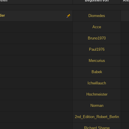
treff
Begonnen von
Ant
der
Diomedes
Acce
Bruno1970
Paul1976
Mercurius
Babek
Ichwillauch
Hochmeister
Norman
2nd_Edition_Robert_Berlin
Richard Sharpe