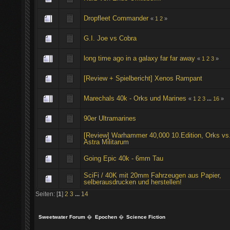
Dropfleet Commander
«
1
2
»
G.I. Joe vs Cobra
long time ago in a galaxy far far away
«
1
2
3
»
[Review + Spielbericht] Xenos Rampant
Marechals 40k - Orks und Marines
«
1
2
3
...
16
»
90er Ultramarines
[Review] Warhammer 40,000 10.Edition, Orks vs
Astra Militarum
Going Epic 40k - 6mm Tau
SciFi / 40K mit 20mm Fahrzeugen aus Papier,
selberausdrucken und herstellen!
Seiten: [
1
]
2
3
...
14
Sweetwater Forum
�
Epochen
�
Science Fiction