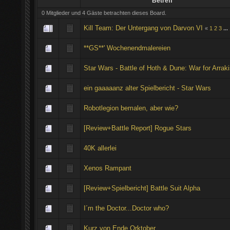
Betreff
0 Mitglieder und 4 Gäste betrachten dieses Board.
Kill Team: Der Untergang von Darvon VI
«
1
2
3
...
**GS**' Wochenendmalereien
Star Wars - Battle of Hoth & Dune: War for Arrak
ein gaaaaanz alter Spielbericht - Star Wars
Robotlegion bemalen, aber wie?
[Review+Battle Report] Rogue Stars
40K allerlei
Xenos Rampant
[Review+Spielbericht] Battle Suit Alpha
I´m the Doctor...Doctor who?
Kurz von Ende Orktober...