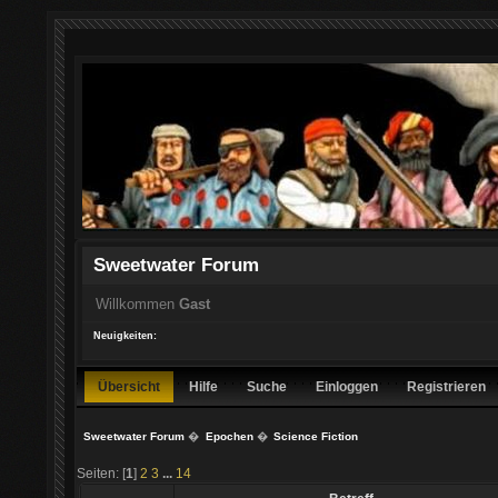
Sweetwater Forum
Willkommen
Gast
Neuigkeiten:
Übersicht
Hilfe
Suche
Einloggen
Registrieren
Sweetwater Forum
�
Epochen
�
Science Fiction
Seiten: [
1
]
2
3
...
14