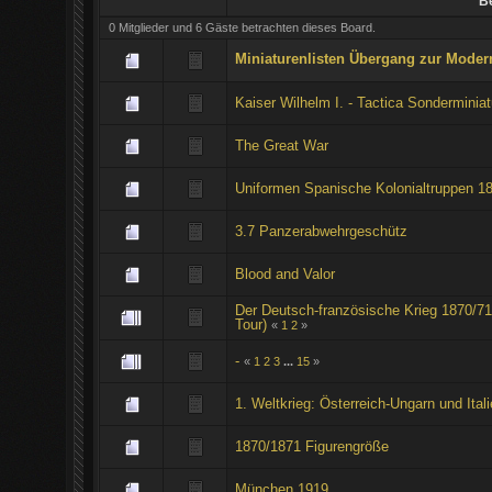
Be
0 Mitglieder und 6 Gäste betrachten dieses Board.
Miniaturenlisten Übergang zur Moderne
Kaiser Wilhelm I. - Tactica Sonderminiat
The Great War
Uniformen Spanische Kolonialtruppen 1
3.7 Panzerabwehrgeschütz
Blood and Valor
Der Deutsch-französische Krieg 1870/7
Tour)
«
1
2
»
-
«
1
2
3
...
15
»
1. Weltkrieg: Österreich-Ungarn und Ital
1870/1871 Figurengröße
München 1919