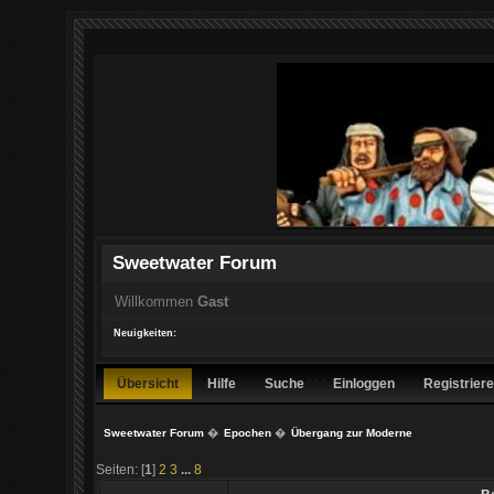
Sweetwater Forum
Willkommen
Gast
Neuigkeiten:
Übersicht
Hilfe
Suche
Einloggen
Registrier
Sweetwater Forum
�
Epochen
�
Übergang zur Moderne
Seiten: [
1
]
2
3
...
8