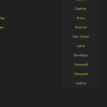
m
Darkfire
ieg
Kniva
gen
Bommel
Dirk Tietten
Lektor
Decebalus
Stonewall
Stonewall
Goltron