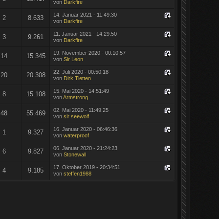
von
Darkfire
14. Januar 2021 - 11:49:30
2
8.633
von
Darkfire
11. Januar 2021 - 14:29:50
3
9.261
von
Darkfire
19. November 2020 - 00:10:57
14
15.345
von
Sir Leon
22. Juli 2020 - 00:50:18
20
20.308
von
Dirk Tietten
15. Mai 2020 - 14:51:49
8
15.108
von
Armstrong
02. Mai 2020 - 11:49:25
48
55.469
von
sir seewolf
16. Januar 2020 - 06:46:36
1
9.327
von
waterproof
06. Januar 2020 - 21:24:23
6
9.827
von
Stonewall
17. Oktober 2019 - 20:34:51
4
9.185
von
steffen1988