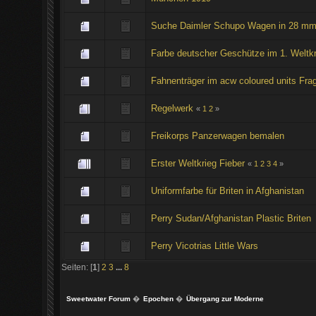
Suche Daimler Schupo Wagen in 28 m
Farbe deutscher Geschütze im 1. Weltkr
Fahnenträger im acw coloured units Fra
Regelwerk
«
1
2
»
Freikorps Panzerwagen bemalen
Erster Weltkrieg Fieber
«
1
2
3
4
»
Uniformfarbe für Briten in Afghanistan
Perry Sudan/Afghanistan Plastic Briten
Perry Vicotrias Little Wars
Seiten: [
1
]
2
3
...
8
Sweetwater Forum
�
Epochen
�
Übergang zur Moderne