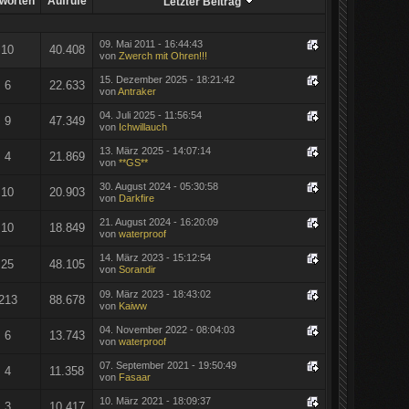
worten
Aufrufe
Letzter Beitrag
09. Mai 2011 - 16:44:43
10
40.408
von
Zwerch mit Ohren!!!
15. Dezember 2025 - 18:21:42
6
22.633
von
Antraker
04. Juli 2025 - 11:56:54
9
47.349
von
Ichwillauch
13. März 2025 - 14:07:14
4
21.869
von
**GS**
30. August 2024 - 05:30:58
10
20.903
von
Darkfire
21. August 2024 - 16:20:09
10
18.849
von
waterproof
14. März 2023 - 15:12:54
25
48.105
von
Sorandir
09. März 2023 - 18:43:02
213
88.678
von
Kaiww
04. November 2022 - 08:04:03
6
13.743
von
waterproof
07. September 2021 - 19:50:49
4
11.358
von
Fasaar
10. März 2021 - 18:09:37
3
10.417