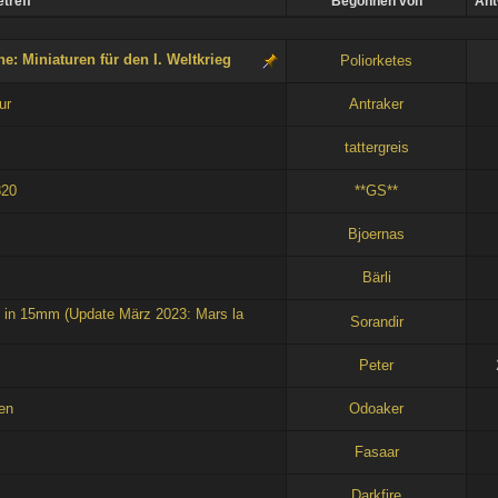
treff
Begonnen von
Ant
: Miniaturen für den I. Weltkrieg
Poliorketes
ur
Antraker
tattergreis
820
**GS**
Bjoernas
Bärli
1 in 15mm (Update März 2023: Mars la
Sorandir
Peter
ien
Odoaker
Fasaar
Darkfire