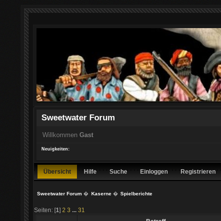
Sweetwater Forum
Willkommen
Gast
Neuigkeiten:
Übersicht
Hilfe
Suche
Einloggen
Registrieren
Sweetwater Forum
�
Kaserne
�
Spielberichte
Seiten: [
1
]
2
3
...
31