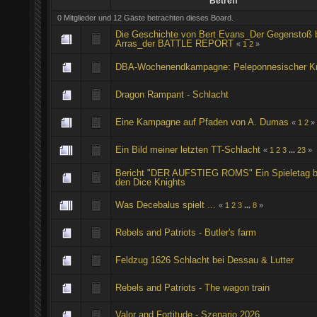
Betreff
0 Mitglieder und 12 Gäste betrachten dieses Board.
Die Geschichte von Bert Evans_Der Gegenstoß 
Arras_der BATTLE REPORT
«
1
2
»
DBA-Wochenendkampagne: Peleponnesischer Kr
Dragon Rampant - Schlacht
Eine Kampagne auf Pfaden von A. Dumas
«
1
2
»
Ein Bild meiner letzten TT-Schlacht
«
1
2
3
...
23
»
Bericht "DER AUFSTIEG ROMS" Ein Spieletag b
den Dice Knights
Was Decebalus spielt ...
«
1
2
3
...
8
»
Rebels and Patriots - Butler's farm
Feldzug 1626 Schlacht bei Dessau & Lutter
Rebels and Patriots - The wagon train
Valor and Fortitude - Szenario 2026