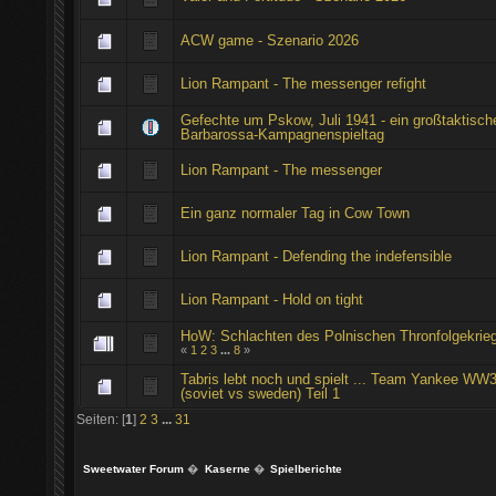
ACW game - Szenario 2026
Lion Rampant - The messenger refight
Gefechte um Pskow, Juli 1941 - ein großtaktisch
Barbarossa-Kampagnenspieltag
Lion Rampant - The messenger
Ein ganz normaler Tag in Cow Town
Lion Rampant - Defending the indefensible
Lion Rampant - Hold on tight
HoW: Schlachten des Polnischen Thronfolgekrie
«
1
2
3
...
8
»
Tabris lebt noch und spielt ... Team Yankee WW
(soviet vs sweden) Teil 1
Seiten: [
1
]
2
3
...
31
Sweetwater Forum
�
Kaserne
�
Spielberichte