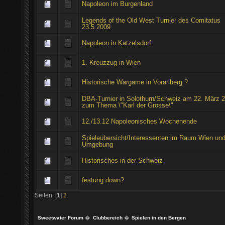
Napoleon im Burgenland
Legends of the Old West Turnier des Comitatus
23.5.2009
Napoleon in Katzelsdorf
1. Kreuzzug in Wien
Historische Wargame in Vorarlberg ?
DBA-Turnier in Solothurn/Schweiz am 22. März 
zum Thema \"Karl der Grosse\"
12./13.12 Napoleonisches Wochenende
Spieleübersicht/Interessenten im Raum Wien un
Umgebung
Historisches in der Schweiz
festung down?
Seiten: [
1
]
2
Sweetwater Forum
�
Clubbereich
�
Spielen in den Bergen