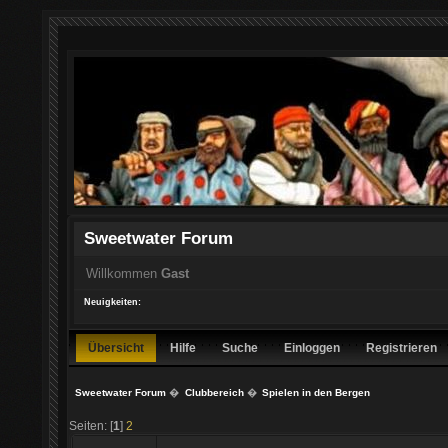
Sweetwater Forum
Willkommen
Gast
Neuigkeiten:
Übersicht
Hilfe
Suche
Einloggen
Registrieren
Sweetwater Forum
�
Clubbereich
�
Spielen in den Bergen
Seiten: [
1
]
2