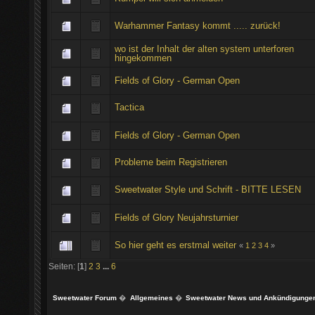
Warhammer Fantasy kommt ..... zurück!
wo ist der Inhalt der alten system unterforen
hingekommen
Fields of Glory - German Open
Tactica
Fields of Glory - German Open
Probleme beim Registrieren
Sweetwater Style und Schrift - BITTE LESEN
Fields of Glory Neujahrsturnier
So hier geht es erstmal weiter
«
1
2
3
4
»
Seiten: [
1
]
2
3
...
6
Sweetwater Forum
�
Allgemeines
�
Sweetwater News und Ankündigunge