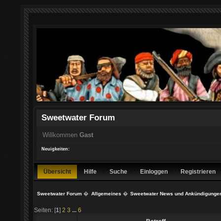
Sweetwater Forum
Willkommen
Gast
Neuigkeiten:
Übersicht
Hilfe
Suche
Einloggen
Registrieren
Sweetwater Forum
�
Allgemeines
�
Sweetwater News und Ankündigunge
Seiten: [
1
]
2
3
...
6