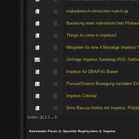
makedonisch-römisches match-up
Basierung einer makedonischen Phalan
Things to come in Impetus2
Mitspieler für eine 4 Monatige Impetus
Umfrage Impetus Spieletag 2015 -Settin
Impetus für DBA/FoG Basen
Pursue/Overrun Bewegung nachdem Einh
Impetus Colonial
6mm Baccus Antike mit Impetus: Polyb
Seiten: [
1
]
2
3
...
6
Sweetwater Forum
�
Spezielle Regelsystem
�
Impetus