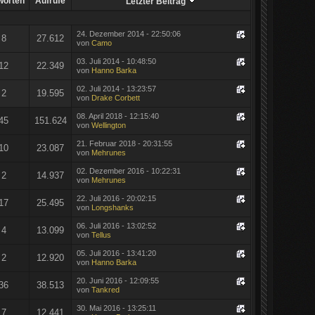
worten
Aufrufe
Letzter Beitrag
24. Dezember 2014 - 22:50:06
8
27.612
von
Camo
03. Juli 2014 - 10:48:50
12
22.349
von
Hanno Barka
02. Juli 2014 - 13:23:57
2
19.595
von
Drake Corbett
08. April 2018 - 12:15:40
45
151.624
von
Wellington
21. Februar 2018 - 20:31:55
10
23.087
von
Mehrunes
02. Dezember 2016 - 10:22:31
2
14.937
von
Mehrunes
22. Juli 2016 - 20:02:15
17
25.495
von
Longshanks
06. Juli 2016 - 13:02:52
4
13.099
von
Tellus
05. Juli 2016 - 13:41:20
2
12.920
von
Hanno Barka
20. Juni 2016 - 12:09:55
36
38.513
von
Tankred
30. Mai 2016 - 13:25:11
7
12.441