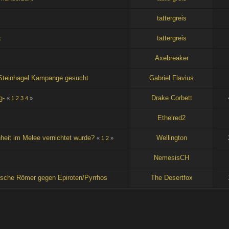
tattergreis
x
tattergreis
Axebreaker
/ Steinhagel Kampange gesucht
Gabriel Flavius
g-
Drake Corbett
«
1
2
3
4
»
Ethelred2
eit im Melee vernichtet wurde?
Wellington
«
1
2
»
NemesisCH
ische Römer gegen Epiroten/Pyrrhos
The Desertfox