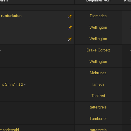
treff
Begonnen von
Ant
 runterladen
Diomedes
Wellington
Wellington
Drake Corbett
»
Wellington
Mehrunes
cht Sinn?
lameth
«
1
2
»
Tankred
tattergreis
Tumbertor
manderzahl
tattergreis