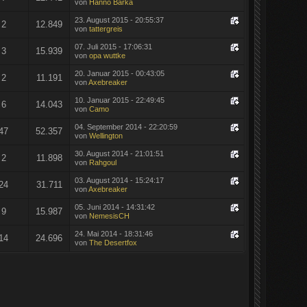
von
Hanno Barka
23. August 2015 - 20:55:37
2
12.849
von
tattergreis
07. Juli 2015 - 17:06:31
3
15.939
von
opa wuttke
20. Januar 2015 - 00:43:05
2
11.191
von
Axebreaker
10. Januar 2015 - 22:49:45
6
14.043
von
Camo
04. September 2014 - 22:20:59
47
52.357
von
Wellington
30. August 2014 - 21:01:51
2
11.898
von
Rahgoul
03. August 2014 - 15:24:17
24
31.711
von
Axebreaker
05. Juni 2014 - 14:31:42
9
15.987
von
NemesisCH
24. Mai 2014 - 18:31:46
14
24.696
von
The Desertfox