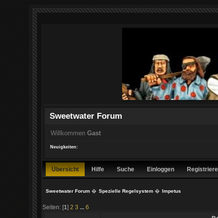
Sweetwater Forum
Willkommen
Gast
Neuigkeiten:
Übersicht
Hilfe
Suche
Einloggen
Registrier
Sweetwater Forum
�
Spezielle Regelsystem
�
Impetus
Seiten: [
1
]
2
3
...
6