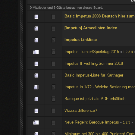
Be
0 Mitglieder und 6 Gäste betrachten dieses Board.
Basic Impetus 2008 Deutsch hier zum
[Impetus] Armeelisten Index
Impetus Linkliste
Impetus Turnier/Spieletag 2015
«
1
2
3
4
Impetus II Frühling/Sommer 2018
Basic Impetus-Liste für Karthager
Impetus in 1/72 - Welche Basierung ma
Baroque ist jetzt als PDF erhältlich
Wazza difference?
Neue Regeln: Baroque Impetus
«
1
2
3
»
Minimum bei 300 bis 400 Punkten/ Com