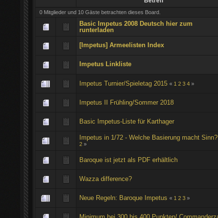
Betreff
0 Mitglieder und 10 Gäste betrachten dieses Board.
Basic Impetus 2008 Deutsch hier zum
runterladen
[Impetus] Armeelisten Index
Impetus Linkliste
Impetus Turnier/Spieletag 2015
«
1
2
3
4
»
Impetus II Frühling/Sommer 2018
Basic Impetus-Liste für Karthager
Impetus in 1/72 - Welche Basierung macht Sinn?
2
»
Baroque ist jetzt als PDF erhältlich
Wazza difference?
Neue Regeln: Baroque Impetus
«
1
2
3
»
Minimum bei 300 bis 400 Punkten/ Commanderz