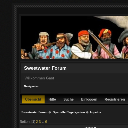
Sweetwater Forum
Willkommen
Gast
Neuigkeiten:
Übersicht
Hilfe
Suche
Einloggen
Registrieren
Sweetwater Forum
�
Spezielle Regelsystem
�
Impetus
Seiten: [
1
]
2
3
...
6