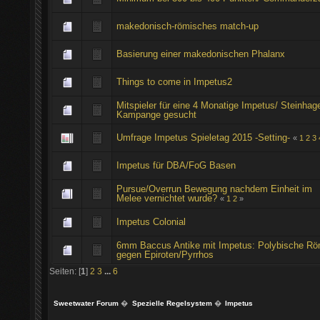
makedonisch-römisches match-up
Basierung einer makedonischen Phalanx
Things to come in Impetus2
Mitspieler für eine 4 Monatige Impetus/ Steinhag
Kampange gesucht
Umfrage Impetus Spieletag 2015 -Setting-
«
1
2
3
Impetus für DBA/FoG Basen
Pursue/Overrun Bewegung nachdem Einheit im
Melee vernichtet wurde?
«
1
2
»
Impetus Colonial
6mm Baccus Antike mit Impetus: Polybische R
gegen Epiroten/Pyrrhos
Seiten: [
1
]
2
3
...
6
Sweetwater Forum
�
Spezielle Regelsystem
�
Impetus