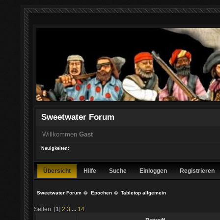
Sweetwater Forum
Willkommen
Gast
Neuigkeiten:
Übersicht
Hilfe
Suche
Einloggen
Registrieren
Sweetwater Forum
�
Epochen
�
Tabletop allgemein
Seiten: [
1
]
2
3
...
14