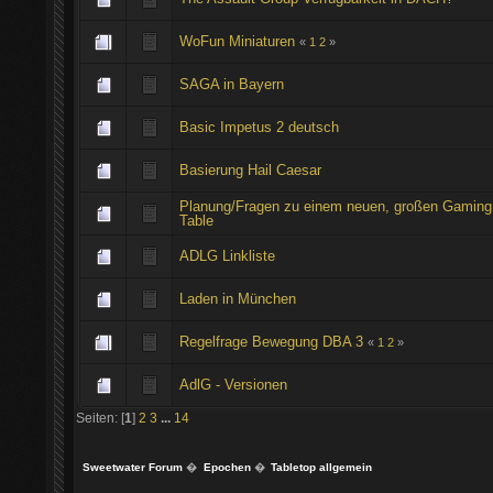
WoFun Miniaturen
«
1
2
»
SAGA in Bayern
Basic Impetus 2 deutsch
Basierung Hail Caesar
Planung/Fragen zu einem neuen, großen Gaming
Table
ADLG Linkliste
Laden in München
Regelfrage Bewegung DBA 3
«
1
2
»
AdlG - Versionen
Seiten: [
1
]
2
3
...
14
Sweetwater Forum
�
Epochen
�
Tabletop allgemein