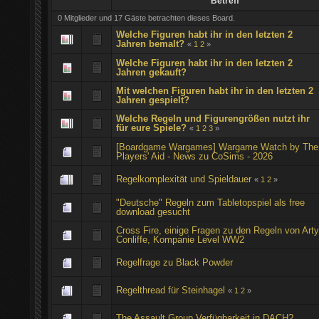
Betreff
0 Mitglieder und 17 Gäste betrachten dieses Board.
Welche Figuren habt ihr in den letzten 2
Jahren bemalt?
«
1
2
»
Welche Figuren habt ihr in den letzten 2
Jahren gekauft?
Mit welchen Figuren habt ihr in den letzten 2
Jahren gespielt?
Welche Regeln und Figurengrößen nutzt ihr
für eure Spiele?
«
1
2
3
»
[Boardgame Wargames] Wargame Watch by The
Players' Aid - News zu CoSims - 2026
Regelkomplexität und Spieldauer
«
1
2
»
"Deutsche" Regeln zum Tabletopspiel als free
download gesucht
Cross Fire, einige Fragen zu den Regeln von Art
Conliffe, Kompanie Level WW2
Regelfrage zu Black Powder
Regelthread für Steinhagel
«
1
2
»
The Assault Group Verfügbarkeit in DACH?