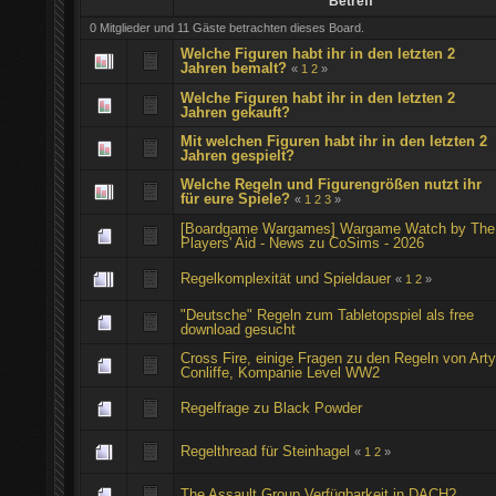
Betreff
0 Mitglieder und 11 Gäste betrachten dieses Board.
Welche Figuren habt ihr in den letzten 2
Jahren bemalt?
«
1
2
»
Welche Figuren habt ihr in den letzten 2
Jahren gekauft?
Mit welchen Figuren habt ihr in den letzten 2
Jahren gespielt?
Welche Regeln und Figurengrößen nutzt ihr
für eure Spiele?
«
1
2
3
»
[Boardgame Wargames] Wargame Watch by The
Players' Aid - News zu CoSims - 2026
Regelkomplexität und Spieldauer
«
1
2
»
"Deutsche" Regeln zum Tabletopspiel als free
download gesucht
Cross Fire, einige Fragen zu den Regeln von Art
Conliffe, Kompanie Level WW2
Regelfrage zu Black Powder
Regelthread für Steinhagel
«
1
2
»
The Assault Group Verfügbarkeit in DACH?