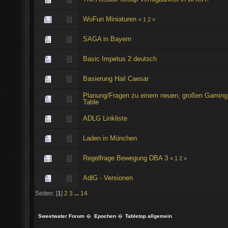
WoFun Miniaturen
«
1
2
»
SAGA in Bayern
Basic Impetus 2 deutsch
Basierung Hail Caesar
Planung/Fragen zu einem neuen, großen Gaming
Table
ADLG Linkliste
Laden in München
Regelfrage Bewegung DBA 3
«
1
2
»
AdlG - Versionen
Seiten: [
1
]
2
3
...
14
Sweetwater Forum
�
Epochen
�
Tabletop allgemein