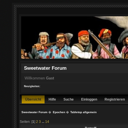
Sweetwater Forum
Willkommen
Gast
Neuigkeiten:
Übersicht
Hilfe
Suche
Einloggen
Registrieren
Sweetwater Forum
�
Epochen
�
Tabletop allgemein
Seiten: [
1
]
2
3
...
14