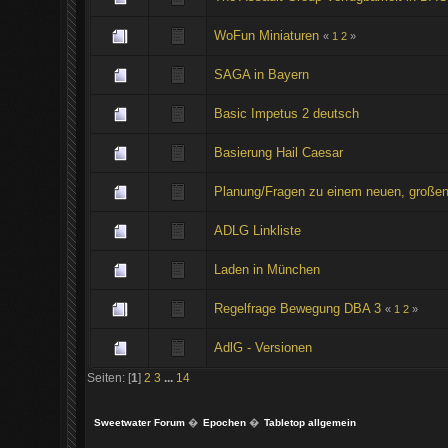
WoFun Miniaturen
«
1
2
»
SAGA in Bayern
Basic Impetus 2 deutsch
Basierung Hail Caesar
Planung/Fragen zu einem neuen, große
ADLG Linkliste
Laden in München
Regelfrage Bewegung DBA 3
«
1
2
»
AdlG - Versionen
Seiten: [
1
]
2
3
...
14
Sweetwater Forum
�
Epochen
�
Tabletop allgemein