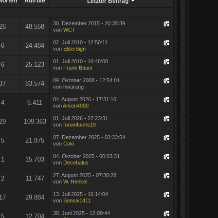
worten
Aufrufe
Letzter Beitrag
30. Dezember 2015 - 20:35:39
26
48.558
von
WCT
02. Juli 2010 - 12:50:11
6
24.484
von
ElderSign
01. Juli 2010 - 10:48:08
6
25.123
von
Frank Bauer
09. Oktober 2008 - 12:54:01
37
83.574
von hwarang
04. August 2026 - 17:31:10
4
6.411
von
Arkon4000
01. Juli 2026 - 22:23:31
29
109.363
von
forumfuchs19
07. Dezember 2025 - 03:33:54
5
21.875
von
Coki
04. Oktober 2025 - 00:03:31
1
15.703
von
Decebalus
27. August 2025 - 07:30:28
2
11.747
von
W. Henkel
13. Juli 2025 - 16:14:04
17
29.884
von
Bonsai1411
30. Juni 2025 - 12:09:44
5
12.704