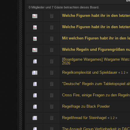
Be
0 Mitglieder und 7 Gäste betrachten dieses Board.
Welche Figuren habt ihr in den letzte
Welche Figuren habt ihr in den letzte
Mit welchen Figuren habt ihr in den l
Welche Regeln und Figurengrößen nutz
[Boardgame Wargames] Wargame Watch 
2026
Regelkomplexität und Spieldauer
«
1
2
»
"Deutsche" Regeln zum Tabletopspiel al
Cross Fire, einige Fragen zu den Regel
Regelfrage zu Black Powder
Regelthread für Steinhagel
«
1
2
»
The Assault Group Verfügbarkeit in DA