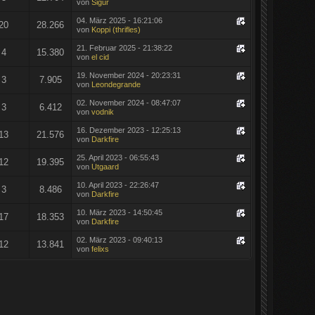
von
Sigur
04. März 2025 - 16:21:06
20
28.266
von
Koppi (thrifles)
21. Februar 2025 - 21:38:22
4
15.380
von
el cid
19. November 2024 - 20:23:31
3
7.905
von
Leondegrande
02. November 2024 - 08:47:07
3
6.412
von
vodnik
16. Dezember 2023 - 12:25:13
13
21.576
von
Darkfire
25. April 2023 - 06:55:43
12
19.395
von
Utgaard
10. April 2023 - 22:26:47
3
8.486
von
Darkfire
10. März 2023 - 14:50:45
17
18.353
von
Darkfire
02. März 2023 - 09:40:13
12
13.841
von
felixs