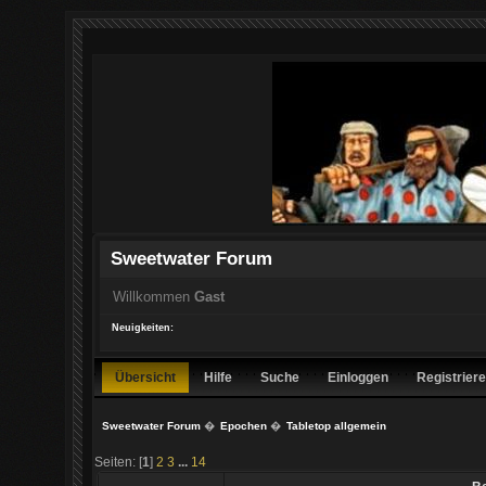
Sweetwater Forum
Willkommen
Gast
Neuigkeiten:
Übersicht
Hilfe
Suche
Einloggen
Registrier
Sweetwater Forum
�
Epochen
�
Tabletop allgemein
Seiten: [
1
]
2
3
...
14