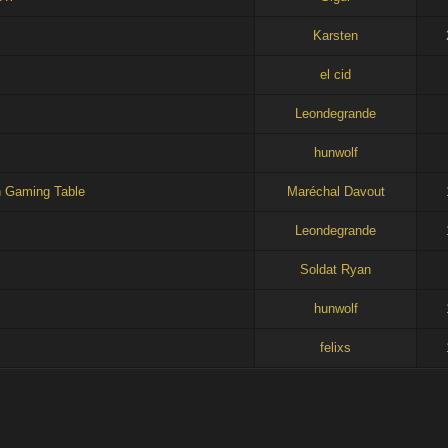
Karsten
el cid
Leondegrande
hunwolf
n Gaming Table
Maréchal Davout
Leondegrande
Soldat Ryan
hunwolf
felixs