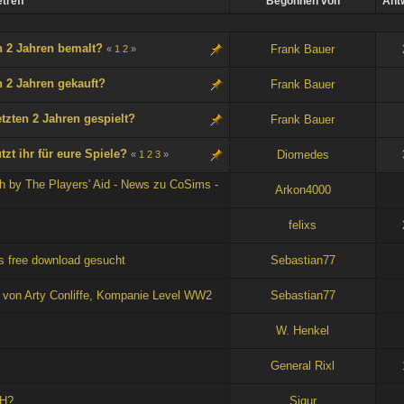
treff
Begonnen von
Ant
n 2 Jahren bemalt?
Frank Bauer
«
1
2
»
n 2 Jahren gekauft?
Frank Bauer
etzten 2 Jahren gespielt?
Frank Bauer
t ihr für eure Spiele?
Diomedes
«
1
2
3
»
by The Players' Aid - News zu CoSims -
Arkon4000
felixs
s free download gesucht
Sebastian77
n von Arty Conliffe, Kompanie Level WW2
Sebastian77
W. Henkel
General Rixl
CH?
Sigur