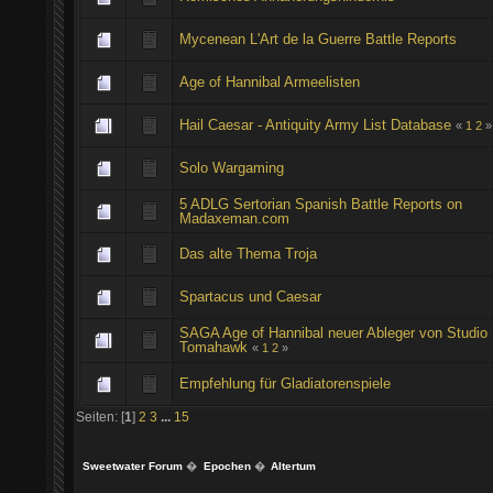
Mycenean L'Art de la Guerre Battle Reports
Age of Hannibal Armeelisten
Hail Caesar - Antiquity Army List Database
«
1
2
»
Solo Wargaming
5 ADLG Sertorian Spanish Battle Reports on
Madaxeman.com
Das alte Thema Troja
Spartacus und Caesar
SAGA Age of Hannibal neuer Ableger von Studio
Tomahawk
«
1
2
»
Empfehlung für Gladiatorenspiele
Seiten: [
1
]
2
3
...
15
Sweetwater Forum
�
Epochen
�
Altertum