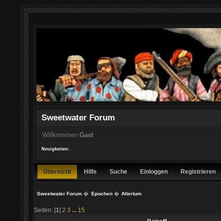
Sweetwater Forum
Willkommen
Gast
Neuigkeiten:
Übersicht
Hilfe
Suche
Einloggen
Registrieren
Sweetwater Forum
�
Epochen
�
Altertum
Seiten: [
1
]
2
3
...
15