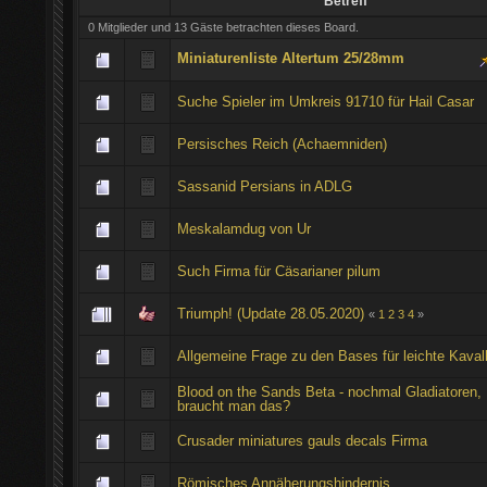
Betreff
0 Mitglieder und 13 Gäste betrachten dieses Board.
Miniaturenliste Altertum 25/28mm
Suche Spieler im Umkreis 91710 für Hail Casar
Persisches Reich (Achaemniden)
Sassanid Persians in ADLG
Meskalamdug von Ur
Such Firma für Cäsarianer pilum
Triumph! (Update 28.05.2020)
«
1
2
3
4
»
Allgemeine Frage zu den Bases für leichte Kavall
Blood on the Sands Beta - nochmal Gladiatoren,
braucht man das?
Crusader miniatures gauls decals Firma
Römisches Annäherungshindernis