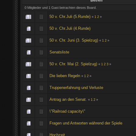
Betreff
0 Mitglieder und 1 Gast betrachten dieses Board.
50 v. Chr.Juli (5.Runde)
«
1
2
»
50 v. Chr.Juli (4.Runde)
50 v. Chr. Juni (3. Spielzug)
«
1
2
»
Senatsliste
50 v. Chr. Mai (2. Spielzug)
«
1
2
3
»
Die lieben Regeln
«
1
2
»
Truppenerfahrung und Verluste
Antrag an den Senat.
«
1
2
»
\"Railroad capacity\"
Fragen und Antworten während der Spiele
Hochzeit