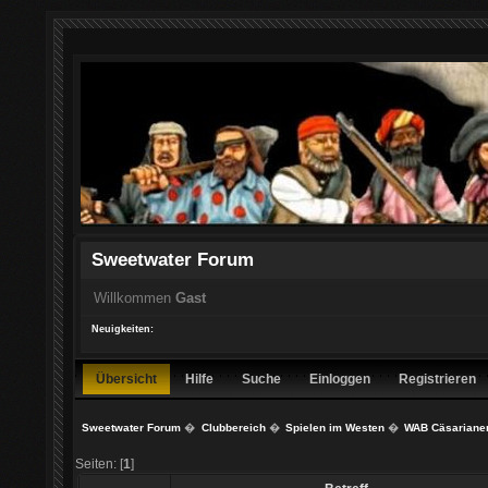
Sweetwater Forum
Willkommen
Gast
Neuigkeiten:
Übersicht
Hilfe
Suche
Einloggen
Registrieren
Sweetwater Forum
�
Clubbereich
�
Spielen im Westen
�
WAB Cäsariane
Seiten: [
1
]