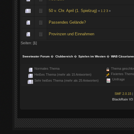
50 v. Chr. April (1. Spielzug)
«
1
2
3
»
Passendes Gelände?
Provinzen und Einnahmen
Seiten: [
1
]
Sweetwater Forum
�
Clubbereich
�
Spielen im Westen
�
WAB Cäsariane
Normales Thema
Thema geschlo
Fixiertes Them
Heißes Thema (mehr als 15 Antworten)
Umfrage
Sehr heißes Thema (mehr als 25 Antworten)
SMF 2.0.15
|
BlackRain V3