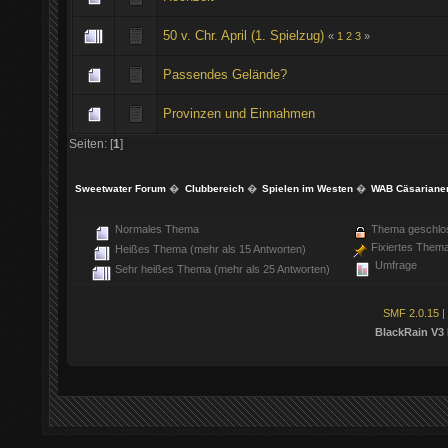
50 v. Chr. April (1. Spielzug)
«
1
2
3
»
Passendes Gelände?
Provinzen und Einnahmen
Seiten: [
1
]
Sweetwater Forum
�
Clubbereich
�
Spielen im Westen
�
WAB Cäsariane
Normales Thema
Thema geschlo
Fixiertes Them
Heißes Thema (mehr als 15 Antworten)
Umfrage
Sehr heißes Thema (mehr als 25 Antworten)
SMF 2.0.15
|
BlackRain V3