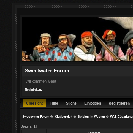
Sweetwater Forum
Willkommen
Gast
Neuigkeiten:
Übersicht
Hilfe
Suche
Einloggen
Registrieren
Sweetwater Forum
�
Clubbereich
�
Spielen im Westen
�
WAB Cäsariane
Seiten: [
1
]