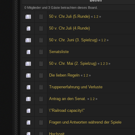
Betreff
0 Mitglieder und 3 Gäste betrachten dieses Board.
50 v. Chr.Juli (5.Runde)
«
1
2
»
50 v. Chr.Juli (4.Runde)
50 v. Chr. Juni (3. Spielzug)
«
1
2
»
Senatsliste
50 v. Chr. Mai (2. Spielzug)
«
1
2
3
»
Die lieben Regeln
«
1
2
»
Truppenerfahrung und Verluste
Antrag an den Senat.
«
1
2
»
\"Railroad capacity\"
Fragen und Antworten während der Spiele
Hochzeit