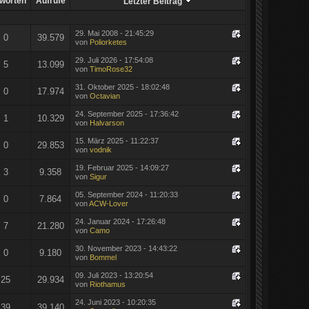
worten
Aufrufe
Letzter Beitrag
29. Mai 2008 - 21:45:29
0
39.579
von
Poliorketes
29. Juli 2026 - 17:54:08
5
13.099
von
TimoRose32
31. Oktober 2025 - 18:02:48
0
17.974
von
Octavian
24. September 2025 - 17:36:42
1
10.329
von
Halvarson
15. März 2025 - 11:22:37
0
29.853
von
vodnik
19. Februar 2025 - 14:09:27
3
9.358
von
Sigur
05. September 2024 - 11:20:33
0
7.864
von
ACW-Lover
24. Januar 2024 - 17:26:48
7
21.280
von
Camo
30. November 2023 - 14:43:22
0
9.180
von
Bommel
09. Juli 2023 - 13:20:54
25
29.934
von
Riothamus
24. Juni 2023 - 10:20:35
39
39.140