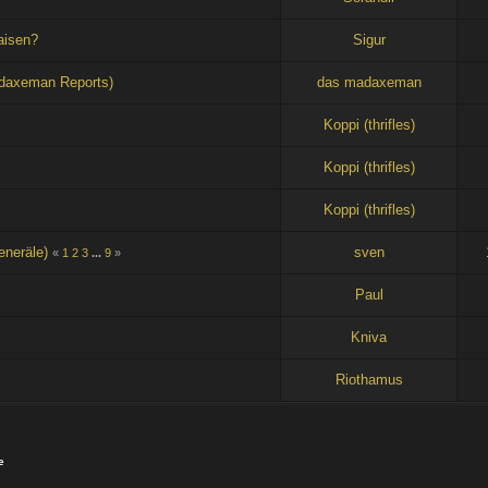
aisen?
Sigur
adaxeman Reports)
das madaxeman
Koppi (thrifles)
Koppi (thrifles)
Koppi (thrifles)
eneräle)
sven
«
1
2
3
...
9
»
Paul
Kniva
Riothamus
e