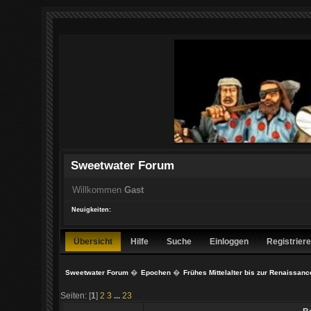
Sweetwater Forum
Willkommen
Gast
Neuigkeiten:
Übersicht
Hilfe
Suche
Einloggen
Registrier
Sweetwater Forum
�
Epochen
�
Frühes Mittelalter bis zur Renaissanc
Seiten: [
1
]
2
3
...
23