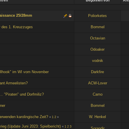
treff
Begonnen von
Ant
enaissance 25/28mm
Poliorketes
r des 1. Kreuzzuges
Bommel
Octavian
Odoaker
vodnik
illhook" im WI vom November
Darkfire
ant Armeelisten?
ACW-Lover
. "Piraten" und Dorfmiliz?
Camo
aner
Bommel
erwenden karolingische Zeit?
W. Henkel
«
1
2
»
ieg (Update Juni 2023: Spielbericht)
«
1
2
3
Sorandir