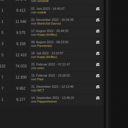
von
Sorandir
02. Juni 2023 - 14:45:07
1
9.413
von
vodnik
22. November 2022 - 16:34:39
1
11.546
von
Maréchal Davout
17. August 2022 - 20:49:35
5
9.575
von
Koppi (thrifles)
08. August 2022 - 08:23:50
3
9.158
von
Parmenion
18. Juli 2022 - 13:10:57
5
12.410
von
Koppi (thrifles)
25. Februar 2022 - 07:21:47
132
74.033
von
sven
15. Februar 2022 - 19:26:02
7
12.930
von
Paul
31. Dezember 2021 - 12:13:46
7
9.952
von
WCT
14. September 2021 - 13:48:15
1
8.277
von
Pappenheimer