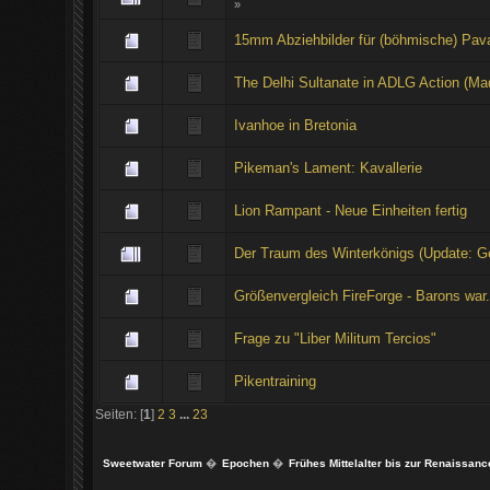
»
15mm Abziehbilder für (böhmische) Pav
The Delhi Sultanate in ADLG Action (M
Ivanhoe in Bretonia
Pikeman's Lament: Kavallerie
Lion Rampant - Neue Einheiten fertig
Der Traum des Winterkönigs (Update: G
Größenvergleich FireForge - Barons war.
Frage zu "Liber Militum Tercios"
Pikentraining
Seiten: [
1
]
2
3
...
23
Sweetwater Forum
�
Epochen
�
Frühes Mittelalter bis zur Renaissanc