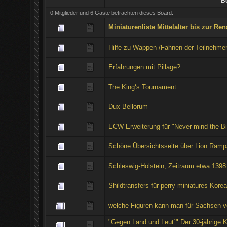
Be
0 Mitglieder und 6 Gäste betrachten dieses Board.
Miniaturenliste Mittelalter bis zur R
Hilfe zu Wappen /Fahnen der Teilnehme
Erfahrungen mit Pillage?
The King‘s Tournament
Dux Bellorum
ECW Erweiterung für "Never mind the B
Schöne Übersichtsseite über Lion Ramp
Schleswig-Holstein, Zeitraum etwa 1398..
Shildtransfers für perry miniatures Kore
welche Figuren kann man für Sachsen v
"Gegen Land und Leut´" Der 30-jährige Kr