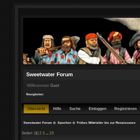
Sweetwater Forum
Willkommen
Gast
Neuigkeiten:
Übersicht
Hilfe
Suche
Einloggen
Registrieren
Sweetwater Forum
�
Epochen
�
Frühes Mittelalter bis zur Renaissance
Seiten: [
1
]
2
3
...
23