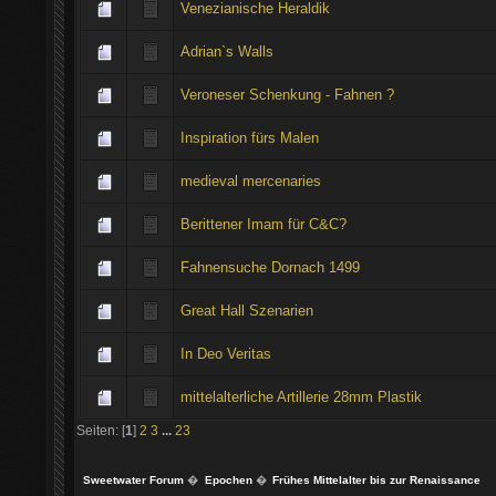
Venezianische Heraldik
Adrian`s Walls
Veroneser Schenkung - Fahnen ?
Inspiration fürs Malen
medieval mercenaries
Berittener Imam für C&C?
Fahnensuche Dornach 1499
Great Hall Szenarien
In Deo Veritas
mittelalterliche Artillerie 28mm Plastik
Seiten: [
1
]
2
3
...
23
Sweetwater Forum
�
Epochen
�
Frühes Mittelalter bis zur Renaissance