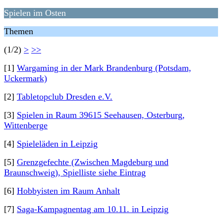
Spielen im Osten
Themen
(1/2)
>
>>
[1]
Wargaming in der Mark Brandenburg (Potsdam,
Uckermark)
[2]
Tabletopclub Dresden e.V.
[3]
Spielen in Raum 39615 Seehausen, Osterburg,
Wittenberge
[4]
Spieleläden in Leipzig
[5]
Grenzgefechte (Zwischen Magdeburg und
Braunschweig), Spielliste siehe Eintrag
[6]
Hobbyisten im Raum Anhalt
[7]
Saga-Kampagnentag am 10.11. in Leipzig