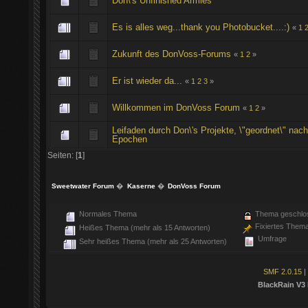
Don\'s Unfinished Armies
Es is alles weg...thank you Photobucket....:)
«
1
Zukunft des DonVoss-Forums
«
1
2
»
Er ist wieder da...
«
1
2
3
»
Willkommen im DonVoss Forum
«
1
2
»
Leifaden durch Don\'s Projekte, \"geordnet\" nac
Epochen
Seiten: [
1
]
Sweetwater Forum
�
Kaserne
�
DonVoss Forum
Normales Thema
Thema geschlo
Fixiertes Them
Heißes Thema (mehr als 15 Antworten)
Umfrage
Sehr heißes Thema (mehr als 25 Antworten)
SMF 2.0.15
|
BlackRain V3