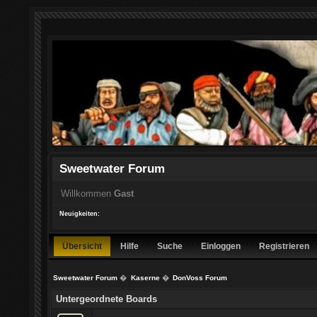
Sweetwater Forum
Willkommen
Gast
Neuigkeiten:
Übersicht
Hilfe
Suche
Einloggen
Registrieren
Sweetwater Forum
�
Kaserne
�
DonVoss Forum
Untergeordnete Boards