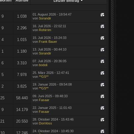
worten
Aufrufe
Letzter Beitrag
01. August 2026 - 19:54:47
9
1.038
von
Sorandir
16. Juli 2026 - 22:02:11
9
2.296
von
Rohirrim
15. Juli 2026 - 15:24:33
4
1.015
von
Frank Bauer
13. Juli 2026 - 00:44:10
1
1.180
von
Sorandir
07. Juli 2026 - 20:36:05
6
3.310
von
bodoli
25. März 2026 - 12:47:41
5
7.978
von
**GS**
19. Januar 2026 - 09:54:08
2
3.825
von
**GS**
09. Juni 2025 - 09:48:33
25
58.440
von
Fasaar
22. Januar 2025 - 11:01:43
9
14.179
von
Fasaar
28. Oktober 2024 - 15:43:46
21
20.550
von
DonVoss
24. Oktober 2024 - 10:45:30
10
12.246