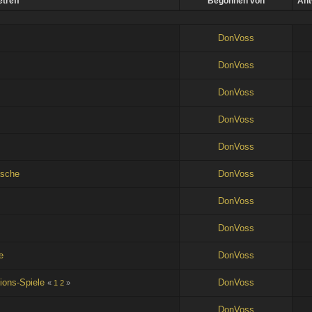
treff
Begonnen von
Ant
DonVoss
DonVoss
DonVoss
DonVoss
DonVoss
asche
DonVoss
DonVoss
DonVoss
e
DonVoss
ions-Spiele
DonVoss
«
1
2
»
DonVoss