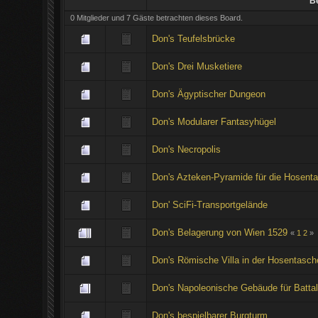
Be
0 Mitglieder und 7 Gäste betrachten dieses Board.
Don's Teufelsbrücke
Don's Drei Musketiere
Don's Ägyptischer Dungeon
Don's Modularer Fantasyhügel
Don's Necropolis
Don's Azteken-Pyramide für die Hosent
Don' SciFi-Transportgelände
Don's Belagerung von Wien 1529
«
1
2
»
Don's Römische Villa in der Hosentasch
Don's Napoleonische Gebäude für Battal
Don's bespielbarer Burgturm