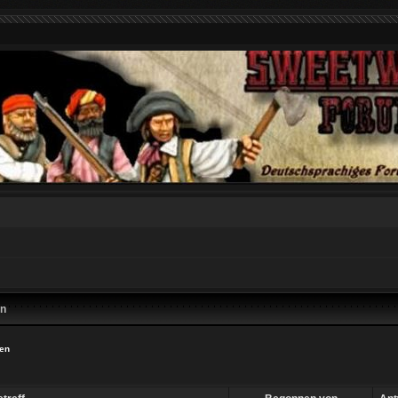
en
ien