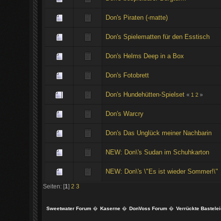
Don's Piraten (-matte)
Don's Spielematten für den Esstisch
Don's Helms Deep in a Box
Don's Fotobrett
Don's Hundehütten-Spielset
«
1
2
»
Don's Warcry
Don's Das Unglück meiner Nachbarin
NEW: Don\'s Sudan im Schuhkarton
NEW: Don\'s \"Es ist wieder Sommer!\"
Seiten: [
1
]
2
3
Sweetwater Forum
�
Kaserne
�
DonVoss Forum
�
Verrückte Bastele