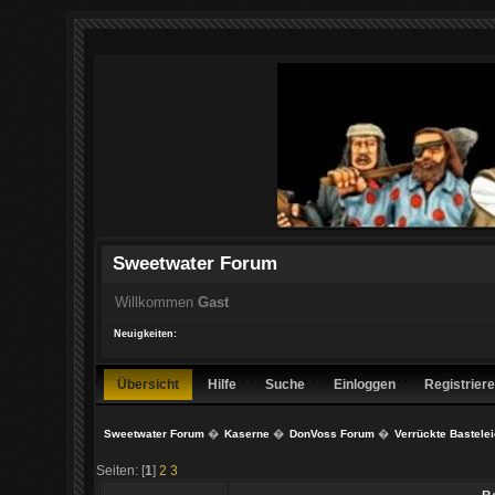
Sweetwater Forum
Willkommen
Gast
Neuigkeiten:
Übersicht
Hilfe
Suche
Einloggen
Registrier
Sweetwater Forum
�
Kaserne
�
DonVoss Forum
�
Verrückte Bastele
Seiten: [
1
]
2
3