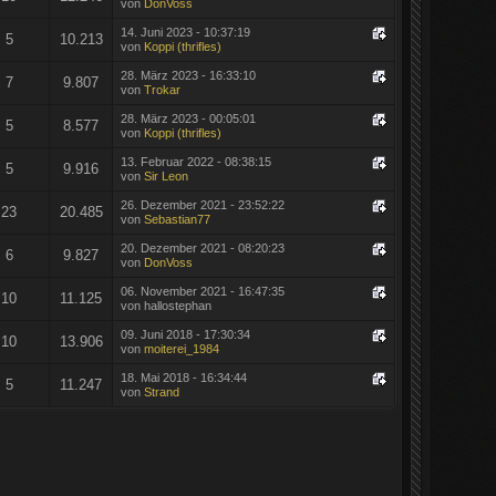
von
DonVoss
14. Juni 2023 - 10:37:19
5
10.213
von
Koppi (thrifles)
28. März 2023 - 16:33:10
7
9.807
von
Trokar
28. März 2023 - 00:05:01
5
8.577
von
Koppi (thrifles)
13. Februar 2022 - 08:38:15
5
9.916
von
Sir Leon
26. Dezember 2021 - 23:52:22
23
20.485
von
Sebastian77
20. Dezember 2021 - 08:20:23
6
9.827
von
DonVoss
06. November 2021 - 16:47:35
10
11.125
von hallostephan
09. Juni 2018 - 17:30:34
10
13.906
von
moiterei_1984
18. Mai 2018 - 16:34:44
5
11.247
von
Strand