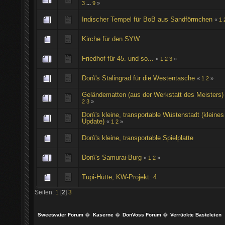
3
...
9
»
Indischer Tempel für BoB aus Sandförmchen
«
1
Kirche für den SYW
Friedhof für 45. und so...
«
1
2
3
»
Don\'s Stalingrad für die Westentasche
«
1
2
»
Geländematten (aus der Werkstatt des Meisters)
2
3
»
Don\'s kleine, transportable Wüstenstadt (kleines
Update)
«
1
2
»
Don\'s kleine, transportable Spielplatte
Don\'s Samurai-Burg
«
1
2
»
Tupi-Hütte, KW-Projekt: 4
Seiten:
1
[
2
]
3
Sweetwater Forum
�
Kaserne
�
DonVoss Forum
�
Verrückte Basteleien