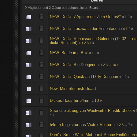
Betreff
0 Mitglieder und 2 Gäste betrachten dieses Board.
NEW: Don\'s \"Aguirre der Zorn Gottes\"
«
1
2
»
NEW: Don\'s Tarawa in der Hosentasche
«
1
2
»
NEW: Don\'s Renaissance Galeeren (12.02. ...er
dicke Schlacht)
«
1
2
3
4
»
NEW: Battle in a Box
«
1
2
»
NEW: Don\'s Big Dungeon
«
1
2
3
...
10
»
NEW: Don\'s Quick and Dirty Dungeon
«
1
2
»
New: Mini-Skirmish-Board
Dickes Haus für 54mm
«
1
2
»
Strandspielzeug von Woolworth: Plastik-Uboot
«
4
»
54mm Inquisitor aus Victrix-Resten
«
1
2
3
...
7
»
Don\'s: Bruce-Willis-Matte mit Puppe-Einflüssen