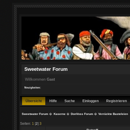
Sweetwater Forum
Willkommen
Gast
Neuigkeiten:
Übersicht
Hilfe
Suche
Einloggen
Registrieren
Sweetwater Forum
�
Kaserne
�
DonVoss Forum
�
Verrückte Basteleien
Seiten:
1
[
2
]
3