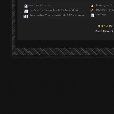
Normales Thema
Thema geschlo
Fixiertes Them
Heißes Thema (mehr als 15 Antworten)
Umfrage
Sehr heißes Thema (mehr als 25 Antworten)
SMF 2.0.15
|
BlackRain V3