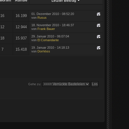
worten
Aufrufe
Letzter Beitrag
01. Dezember 2010 - 08:52:20
16
16.199
von
Rusus
18. November 2010 - 18:46:37
12
12.944
von
Frank Bauer
29. Januar 2010 - 06:07:04
18
15.937
von
El Comandante
19. Januar 2010 - 14:18:13
7
15.418
von
DonVoss
Gehe zu: