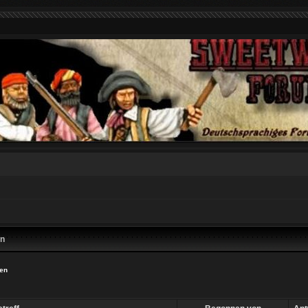
en
ien