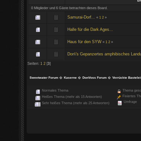
Be
0 Mitglieder und 6 Gäste betrachten dieses Board.
Samurai-Dorf...
«
1
2
»
Halle für die Dark Ages...
Haus für den SYW
«
1
2
»
Don\'s Gepanzertes amphibisches Landu
Seiten:
1
2
[
3
]
Sweetwater Forum
�
Kaserne
�
DonVoss Forum
�
Verrückte Bastele
Normales Thema
Thema gesc
Fixiertes T
Heißes Thema (mehr als 15 Antworten)
Umfrage
Sehr heißes Thema (mehr als 25 Antworten)