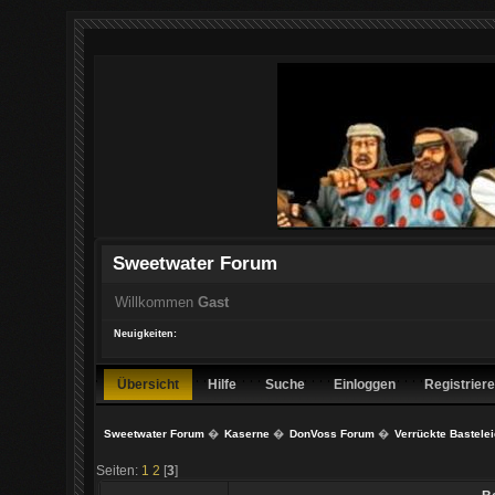
Sweetwater Forum
Willkommen
Gast
Neuigkeiten:
Übersicht
Hilfe
Suche
Einloggen
Registrier
Sweetwater Forum
�
Kaserne
�
DonVoss Forum
�
Verrückte Bastele
Seiten:
1
2
[
3
]