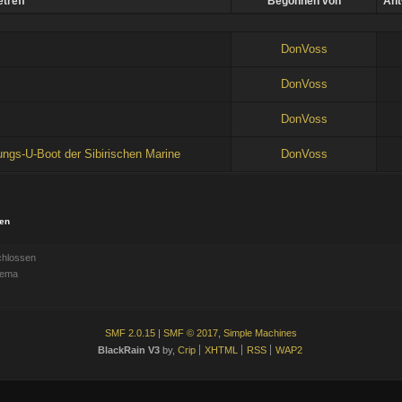
treff
Begonnen von
Ant
DonVoss
DonVoss
DonVoss
ngs-U-Boot der Sibirischen Marine
DonVoss
ien
hlossen
hema
SMF 2.0.15
|
SMF © 2017
,
Simple Machines
BlackRain V3
by,
Crip
XHTML
RSS
WAP2