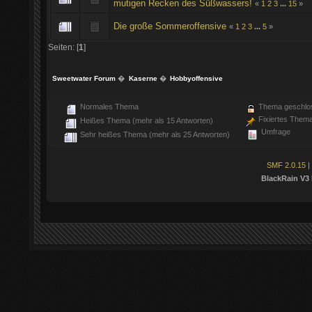
mutigen Recken des Süßwassers!
«
1
2
3
...
15
»
Die große Sommeroffensive
«
1
2
3
...
5
»
Seiten: [
1
]
Sweetwater Forum
�
Kaserne
�
Hobbyoffensive
Normales Thema
Thema geschlo
Fixiertes Them
Heißes Thema (mehr als 15 Antworten)
Umfrage
Sehr heißes Thema (mehr als 25 Antworten)
SMF 2.0.15
|
BlackRain V3