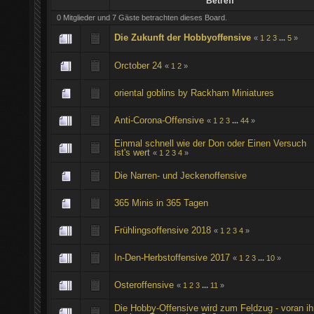
Betreff
0 Mitglieder und 7 Gäste betrachten dieses Board.
Die Zukunft der Hobbyoffensive
«
1
2
3
...
5
»
Orctober 24
«
1
2
»
oriental goblins by Rackham Miniatures
Anti-Corona-Offensive
«
1
2
3
...
44
»
Einmal schnell wie der Don oder Einen Versuch
ist's wert
«
1
2
3
4
»
Die Narren- und Jeckenoffensive
365 Minis in 365 Tagen
Frühlingsoffensive 2018
«
1
2
3
4
»
In-Den-Herbstoffensive 2017
«
1
2
3
...
10
»
Osteroffensive
«
1
2
3
...
11
»
Die Hobby-Offensive wird zum Feldzug - voran ih