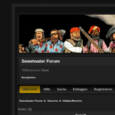
Sweetwater Forum
Willkommen
Gast
Neuigkeiten:
Übersicht
Hilfe
Suche
Einloggen
Registrieren
Sweetwater Forum
�
Kaserne
�
Hobbyoffensive
Seiten: [
1
]