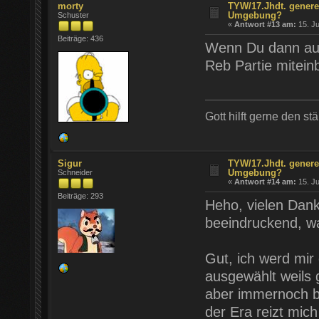
morty
TYW/17.Jhdt. genere
Umgebung?
Schuster
«
Antwort #13 am:
15. Ju
Beiträge: 436
Wenn Du dann aufg
Reb Partie mitein
Gott hilft gerne den st
Sigur
TYW/17.Jhdt. genere
Umgebung?
Schneider
«
Antwort #14 am:
15. Ju
Beiträge: 293
Heho, vielen Dank
beeindruckend, wa
Gut, ich werd mir
ausgewählt weils
aber immernoch bi
der Era reizt mich