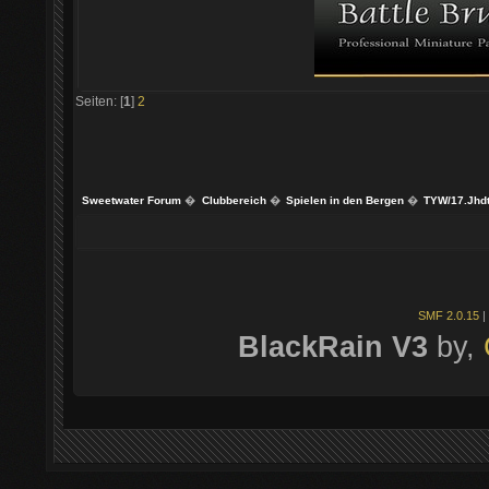
Seiten: [
1
]
2
Sweetwater Forum
�
Clubbereich
�
Spielen in den Bergen
�
TYW/17.Jhdt
SMF 2.0.15
|
BlackRain V3
by,