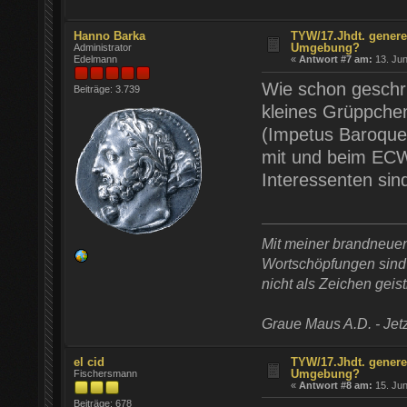
Hanno Barka
TYW/17.Jhdt. genere
Umgebung?
Administrator
Edelmann
«
Antwort #7 am:
13. Jun
Wie schon geschri
Beiträge: 3.739
kleines Grüppch
(Impetus Baroque
mit und beim ECW 
Interessenten sin
Mit meiner brandneue
Wortschöpfungen sind t
nicht als Zeichen geist
Graue Maus A.D. - Jetz
el cid
TYW/17.Jhdt. genere
Umgebung?
Fischersmann
«
Antwort #8 am:
15. Jun
Beiträge: 678