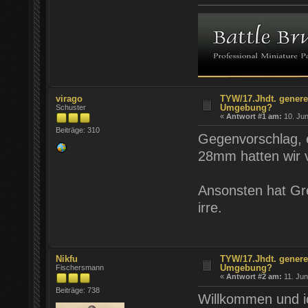
virago
TYW/17.Jhdt. genere
Umgebung?
Schuster
«
Antwort #1 am:
10. Jun
Beiträge: 310
Gegenvorschlag, e
28mm hatten wir v
Ansonsten hat Gr
irre.
Nikfu
TYW/17.Jhdt. genere
Umgebung?
Fischersmann
«
Antwort #2 am:
11. Jun
Beiträge: 738
Willkommen und i