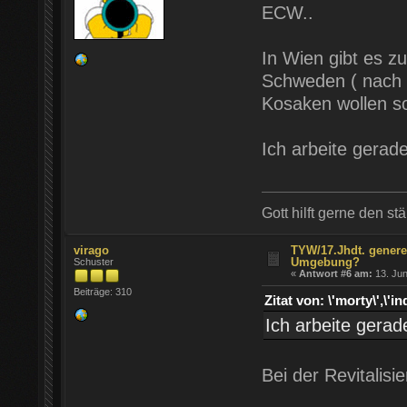
ECW..
In Wien gibt es z
Schweden ( nach 
Kosaken wollen so
Ich arbeite gerad
Gott hilft gerne den st
virago
TYW/17.Jhdt. genere
Umgebung?
Schuster
«
Antwort #6 am:
13. Jun
Beiträge: 310
Zitat von: \'morty\',
Ich arbeite gerad
Bei der Revitalisie