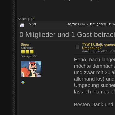
Seiten: [
1
]
2
Autor
Thema: TYW/17.Jhdt. generell in
0 Mitglieder und 1 Gast betra
Sigur
TYW/17.Jhdt. genere
Umgebung?
Schneider
«
am:
10. Juni 2012 - 21:
Beiträge: 293
Heho, nach langer
möchte demnächst 
und zwar mit 30jä
allerhand los) un
Umgebung suchen b
lass ich Flames of
Besten Dank und