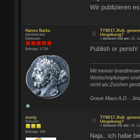
Wir publizieren e
Hanno Barka
TYW/17.Jhdt. genere
Umgebung?
Administrator
Edelmann
«
Antwort #10 am:
15. Ju
Publish or perish!
Beiträge: 3.739
Mit meiner brandneue
Wortschöpfungen sind t
nicht als Zeichen geist
Graue Maus A.D. - Jetz
morty
TYW/17.Jhdt. genere
Umgebung?
Schuster
«
Antwort #11 am:
15. Ju
Beiträge: 436
Naja.. ich habe b