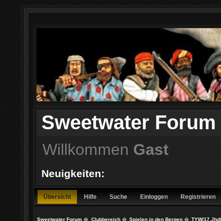
Sweetwater Forum
Willkommen
Gast
Neuigkeiten:
Übersicht
Hilfe
Suche
Einloggen
Registrieren
Sweetwater Forum
�
Clubbereich
�
Spielen in den Bergen
�
TYW/17.Jhdt