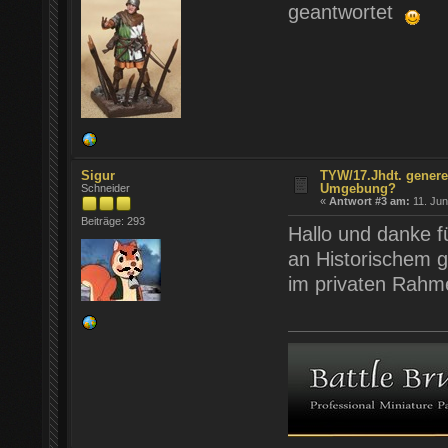
geantwortet
Sigur
TYW/17.Jhdt. genere
Umgebung?
Schneider
«
Antwort #3 am:
11. Jun
Beiträge: 293
Hallo und danke f
an Historischem 
im privaten Rahm