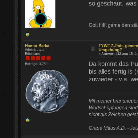
so geschaut, was
Gott hilft gerne den st
Hanno Barka
TYW/17.Jhdt. genere
Umgebung?
Administrator
Edelmann
«
Antwort #12 am:
15. Ju
Da kommt das Publ
Beiträge: 3.739
bis alles fertig i
zuwieder - v.a. wei
Mit meiner brandneue
Wortschöpfungen sind t
nicht als Zeichen geist
Graue Maus A.D. - Jetz