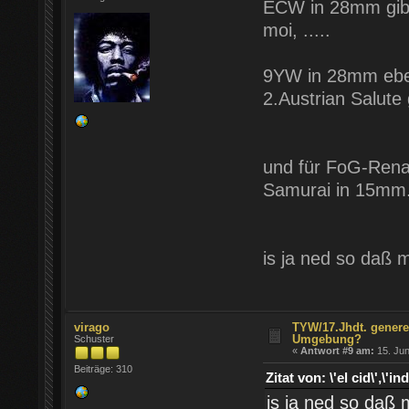
ECW in 28mm gibt
moi, .....
9YW in 28mm ebenf
2.Austrian Salute
und für FoG-Renai
Samurai in 15mm..
is ja ned so daß m
virago
TYW/17.Jhdt. genere
Umgebung?
Schuster
«
Antwort #9 am:
15. Jun
Beiträge: 310
Zitat von: \'el cid\'
is ja ned so daß m