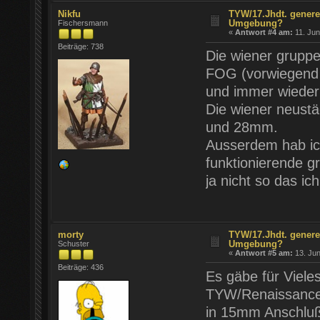
Nikfu
TYW/17.Jhdt. genere
Umgebung?
Fischersmann
«
Antwort #4 am:
11. Jun
Beiträge: 738
Die wiener grupp
FOG (vorwiegend 
und immer wieder
Die wiener neustäd
und 28mm.
Ausserdem hab ich
funktionierende 
ja nicht so das ic
morty
TYW/17.Jhdt. genere
Umgebung?
Schuster
«
Antwort #5 am:
13. Jun
Beiträge: 436
Es gäbe für Viele
TYW/Renaissance w
in 15mm Anschluß 