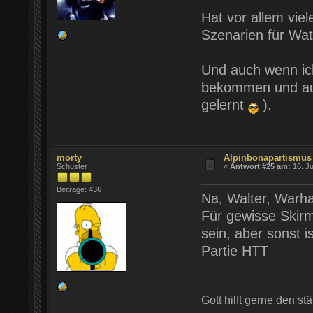
Hat vor allem vie
Szenarien für Wat
Und auch wenn ich
bekommen und auch
gelernt
).
morty
Alpinbonapartismus
Schuster
«
Antwort #25 am:
16. Ju
Beiträge: 436
Na, Walter, Warh
Für gewisse Skirm
sein, aber sonst 
Partie HTT
Gott hilft gerne den st