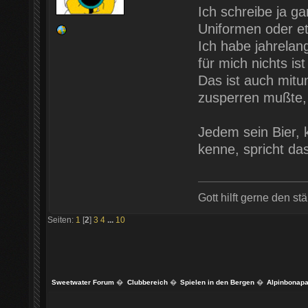
Ich schreibe ja ga
Uniformen oder et
Ich habe jahrelan
für mich nichts ist
Das ist auch mit
zusperren mußte, 
Jedem sein Bier, 
kenne, spricht da
Gott hilft gerne den st
Seiten:
1
[
2
]
3
4
...
10
Sweetwater Forum
�
Clubbereich
�
Spielen in den Bergen
�
Alpinbonapa