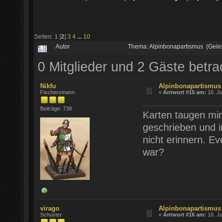
Seiten:
1
[
2
]
3
4
...
10
Autor
Thema: Alpinbonapartismus (Gele
0 Mitglieder und 2 Gäste betr
Nikfu
Alpinbonapartismus
Fischersmann
«
Antwort #15 am:
16. Ju
Beiträge: 738
Karten taugen mir
geschrieben und i
nicht erinnern. E
war?
virago
Alpinbonapartismus
Schuster
«
Antwort #16 am:
16. Ju