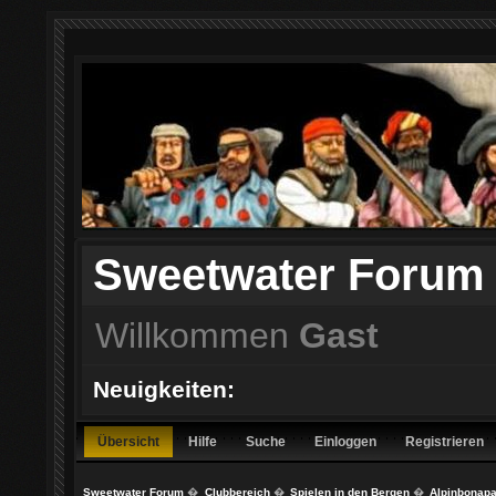
Sweetwater Forum
Willkommen
Gast
Neuigkeiten:
Übersicht
Hilfe
Suche
Einloggen
Registrieren
Sweetwater Forum
�
Clubbereich
�
Spielen in den Bergen
�
Alpinbonapa