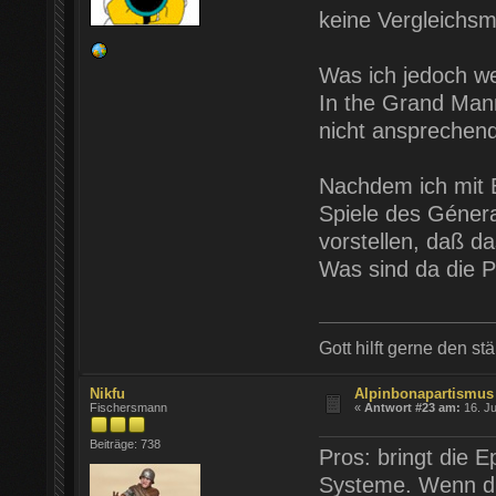
keine Vergleichsm
Was ich jedoch we
In the Grand Man
nicht ansprechend
Nachdem ich mit B
Spiele des Génera
vorstellen, daß da
Was sind da die 
Gott hilft gerne den st
Nikfu
Alpinbonapartismus
Fischersmann
«
Antwort #23 am:
16. Ju
Beiträge: 738
Pros: bringt die E
Systeme. Wenn dir