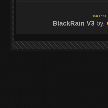
SMF 2.0.15
|
BlackRain V3
by,