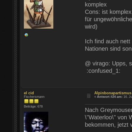
komplex
Cons: ist komplex
für ungewöhnliche
wird)
Ich find auch net
Nationen sind son
@ virago: Upps, s
:confused_1:
el cid
Alpinbonapartismus
Fischersmann
«
Antwort #24 am:
16. Ju
Beiträge: 678
Nach Greymousen
\"Waterloo\" von 
bekommen, jetzt 