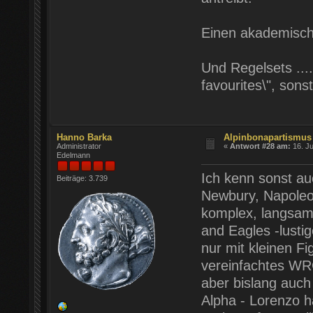
Einen akademisch
Und Regelsets ...
favourites\", sonst
Hanno Barka
Alpinbonapartismus
Administrator
«
Antwort #28 am:
16. Ju
Edelmann
Ich kenn sonst au
Beiträge: 3.739
Newbury, Napoleon
komplex, langsam
and Eagles -lusti
nur mit kleinen Fi
vereinfachtes WRG
aber bislang auch
Alpha - Lorenzo h