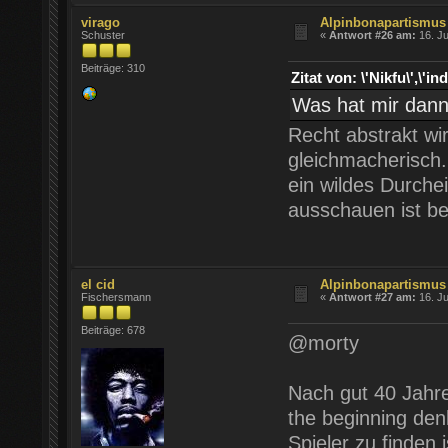
virago
Alpinbonapartismus
Schuster
«
Antwort #26 am:
16. Ju
Beiträge: 310
Zitat von: \'Nikfu\',
Was hat mir dann
Recht abstrakt wir
gleichmacherisch.
ein wildes Durche
ausschauen ist bei
el cid
Alpinbonapartismus
Fischersmann
«
Antwort #27 am:
16. Ju
Beiträge: 678
@morty
Nach gut 40 Jahr
the beginning denk
Spieler zu finden 