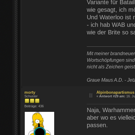
Variante für Batai
wie gesagt, ich m
Und Waterloo ist 
- ich hab WAB un
wie der Brite so s
Mit meiner brandneue
Wortschöpfungen sind t
nicht als Zeichen geist
Graue Maus A.D. - Jetz
morty
Alpinbonapartismus
Schuster
«
Antwort #29 am:
16. Ju
Beiträge: 436
Naja, Warhammer 
aber wo es vielle
passen.