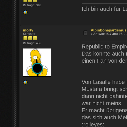
Beiträge: 310
Ich bin auch für L
morty
Alpinbonapartismus
Schuster
«
Antwort #17 am:
16. Ju
Beiträge: 436
Republic to Empir
Das könnte auch n
einen Fan von d
Von Lasalle habe i
Mustafa bringt sc
dann nicht dahint
war nicht meins.
Er macht übrigens 
das sich auch Mei
:rolleyes: