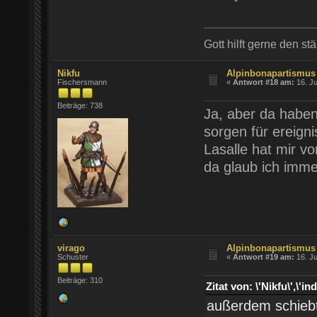
Gott hilft gerne den st
Nikfu
Alpinbonapartismus
Fischersmann
«
Antwort #18 am:
16. Ju
Beiträge: 738
Ja, aber da haben
sorgen für ereign
Lasalle hat mir v
da glaub ich imme
virago
Alpinbonapartismus
Schuster
«
Antwort #19 am:
16. Ju
Beiträge: 310
Zitat von: \'Nikfu\',
außerdem schiebt