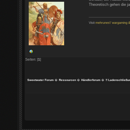
Theoretisch gehen die j
Visit
mehrunes\' wargaming & 
Seiten: [
1
]
Sweetwater Forum
�
Ressourcen
�
Händlerforum
�
!! Ladenschließun