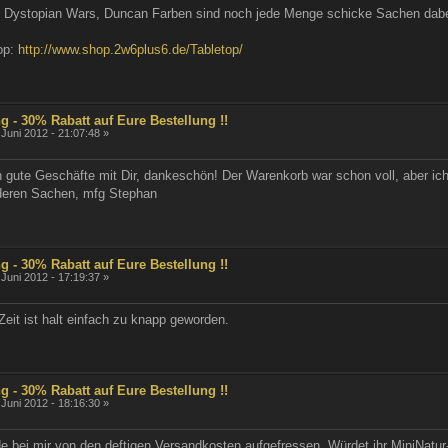
ty, Dystopian Wars, Duncan Farben sind noch jede Menge schicke Sachen dab
op:
http://www.shop.2w6plus6.de/Tabletop/
g - 30% Rabatt auf Eure Bestellung !!
 Juni 2012 - 21:07:48 »
arn gute Geschäfte mit Dir, dankeschön! Der Warenkorb war schon voll, aber ich
nderen Sachen, mfg Stephan
g - 30% Rabatt auf Eure Bestellung !!
 Juni 2012 - 17:19:37 »
Zeit ist halt einfach zu knapp geworden.
g - 30% Rabatt auf Eure Bestellung !!
 Juni 2012 - 18:16:30 »
e bei mir von den deftigen Versandkosten aufgefressen. Würdet ihr MiniNatur-