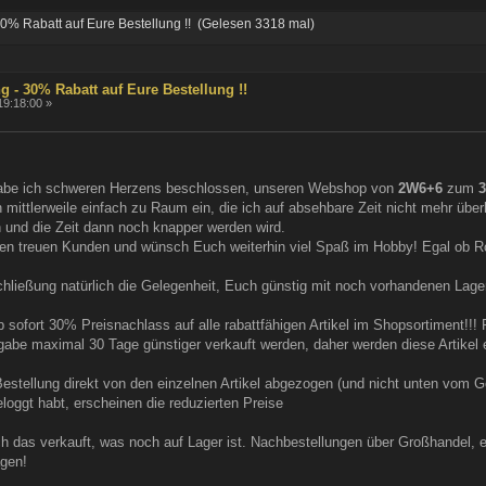
0% Rabatt auf Eure Bestellung !! (Gelesen 3318 mal)
g - 30% Rabatt auf Eure Bestellung !!
19:18:00 »
abe ich schweren Herzens beschlossen, unseren Webshop von
2W6+6
zum
3
mittlerweile einfach zu Raum ein, die ich auf absehbare Zeit nicht mehr über
und die Zeit dann noch knapper werden wird.
len treuen Kunden und wünsch Euch weiterhin viel Spaß im Hobby! Egal ob Roll
chließung natürlich die Gelegenheit, Euch günstig mit noch vorhandenen La
 sofort 30% Preisnachlass auf alle rabattfähigen Artikel im Shopsortiment!!
gabe maximal 30 Tage günstiger verkauft werden, daher werden diese Artikel 
Bestellung direkt von den einzelnen Artikel abgezogen (und nicht unten vom Ge
loggt habt, erscheinen die reduzierten Preise
ch das verkauft, was noch auf Lager ist. Nachbestellungen über Großhandel, e
agen!