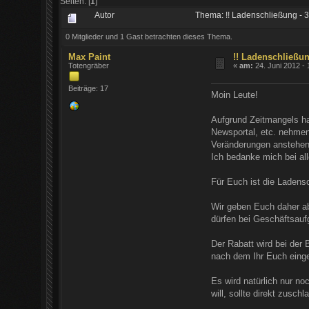
Seiten: [
1
]
Autor
Thema: !! Ladenschließung - 3
0 Mitglieder und 1 Gast betrachten dieses Thema.
Max Paint
!! Ladenschließun
Totengräber
«
am:
24. Juni 2012 - 
Beiträge: 17
Moin Leute!
Aufgrund Zeitmangels h
Newsportal, etc. nehmen 
Veränderungen anstehen 
Ich bedanke mich bei al
Für Euch ist die Ladens
Wir geben Euch daher ab
dürfen bei Geschäftsauf
Der Rabatt wird bei der 
nach dem Ihr Euch einge
Es wird natürlich nur no
will, sollte direkt zuschl