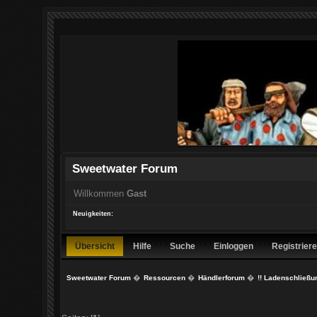
Sweetwater Forum
Willkommen
Gast
Neuigkeiten:
Übersicht
Hilfe
Suche
Einloggen
Registrier
Sweetwater Forum
�
Ressourcen
�
Händlerforum
�
!! Ladenschließun