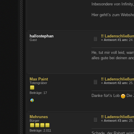
Inbesondere von Infini
Hier geht\'s zum Websh
hallostephan
!! Ladenschließun
Gast
«
Antwort #1 am:
24.
He, tut mir voll leid, w
alles gute bei deinen a
Max Paint
!! Ladenschließun
Totengräber
«
Antwort #2 am:
25.
Beiträge: 17
Danke für\'s Lob
Die 
Mehrunes
!! Ladenschließun
Bürger
«
Antwort #3 am:
25.
Beiträge: 2.011
Schade, der Rabatt würd