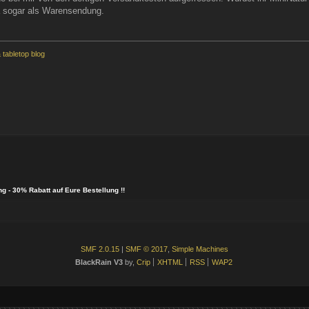
a sogar als Warensendung.
tabletop blog
g - 30% Rabatt auf Eure Bestellung !!
SMF 2.0.15
|
SMF © 2017
,
Simple Machines
BlackRain V3
by,
Crip
XHTML
RSS
WAP2