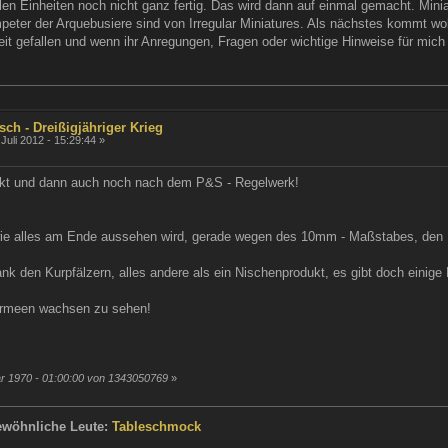
len Einheiten noch nicht ganz fertig. Das wird dann auf einmal gemacht. Mini
mpeter der Arquebusiere sind von Irregular Miniatures. Als nächstes kommt wo
eit gefallen und wenn ihr Anregungen, Fragen oder wichtige Hinweise für mich
sch - Dreißigjähriger Krieg
Juli 2012 - 15:29:44 »
kt und dann auch noch nach dem P&S - Regelwerk!
 wie alles am Ende aussehen wird, gerade wegen des 10mm - Maßstabes, den 
ank den Kurpfälzern, alles andere als ein Nischenprodukt, es gibt doch einige
Armeen wachsen zu sehen!
ar 1970 - 01:00:00 von 1343050769
»
ewöhnliche Leute:
Tableschmock