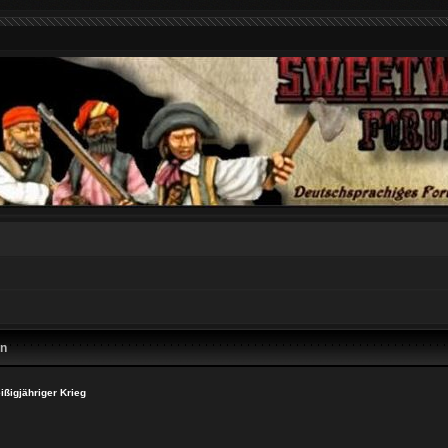
en
eißigjähriger Krieg