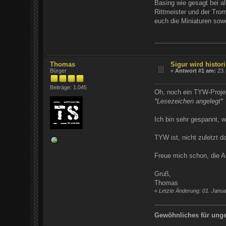
Basing wie gesagt bei al
Rittmeister und der Tro
euch die Miniaturen sow
Thomas
Sigur wird histori
Bürger
«
Antwort #1 am:
23. 
Beiträge: 1.045
Oh, noch ein TYW-Proje
*Lesezeichen angelegt*
Ich bin sehr gespannt,
TYW ist, nicht zuletzt d
Freue mich schon, die 
Gruß,
Thomas
«
Letzte Änderung: 01. Janu
Gewöhnliches für ung