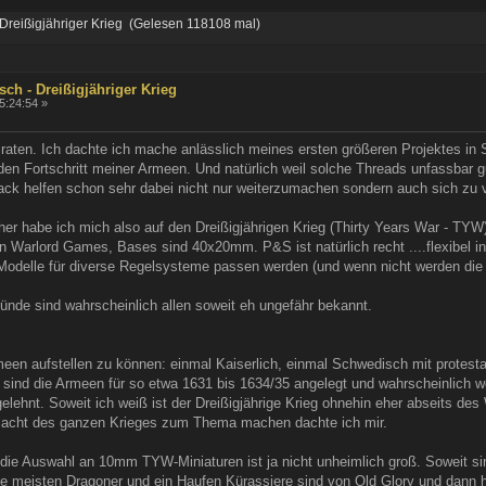
- Dreißigjähriger Krieg (Gelesen 118108 mal)
sch - Dreißigjähriger Krieg
15:24:54 »
raten. Ich dachte ich mache anlässlich meines ersten größeren Projektes in S
den Fortschritt meiner Armeen. Und natürlich weil solche Threads unfassbar g
k helfen schon sehr dabei nicht nur weiterzumachen sondern auch sich zu 
er habe ich mich also auf den Dreißigjährigen Krieg (Thirty Years War - TYW
n Warlord Games, Bases sind 40x20mm. P&S ist natürlich recht ....flexibel in
Modelle für diverse Regelsysteme passen werden (und wenn nicht werden die
ründe sind wahrscheinlich allen soweit eh ungefähr bekannt.
rmeen aufstellen zu können: einmal Kaiserlich, einmal Schwedisch mit protest
sind die Armeen für so etwa 1631 bis 1634/35 angelegt und wahrscheinlich we
elehnt. Soweit ich weiß ist der Dreißigjährige Krieg ohnehin eher abseits 
hlacht des ganzen Krieges zum Thema machen dachte ich mir.
 die Auswahl an 10mm TYW-Miniaturen ist ja nicht unheimlich groß. Soweit si
ie meisten Dragoner und ein Haufen Kürassiere sind von Old Glory und dann ha