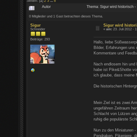
Seiten: [
1
]
2
3
...
8
Autor
Thema: Sigur wird historisch 
0 Mitglieder und 1 Gast betrachten dieses Thema.
Sigur
Sigur wird histori
Schneider
«
am:
23. Juli 2012 - 
Beiträge: 293
Hallo, liebe Süßwasserpi
Bilder, Erfahrungen uns 
Kommentare und Feedbac
Nach endlosem hin und h
habe ist Pike&Shotte vo
ich glaube, dass meine 
Die historischen Hinterg
Mein Ziel ist es zwei A
ungefähren Zeitraum her 
Schlacht von Lützen ang
ruhig die populärste Sc
Nun zu den Miniaturen -
Pendraken. Pikeniere, d