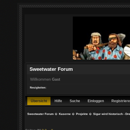
Sweetwater Forum
Willkommen
Gast
Neuigkeiten:
Übersicht
Hilfe
Suche
Einloggen
Registrier
Sweetwater Forum
�
Kaserne
�
Projekte
�
Sigur wird historisch - Dr