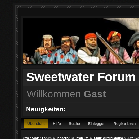
Sweetwater Forum
Willkommen
Gast
Neuigkeiten:
Übersicht
Hilfe
Suche
Einloggen
Registrieren
Sweetwater Forum
�
Kaserne
�
Projekte
�
Sigur wird historisch - Dreißi