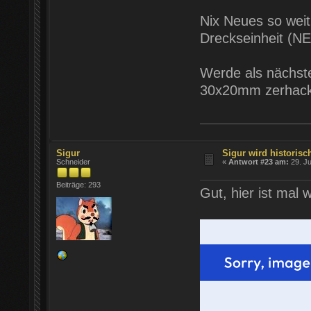
Nix Neues so weit,
Dreckseinheit (NE
Werde als nächste
30x20mm zerhac
Sigur
Sigur wird historisch
Schneider
«
Antwort #23 am:
29. Ju
Beiträge: 293
Gut, hier ist mal