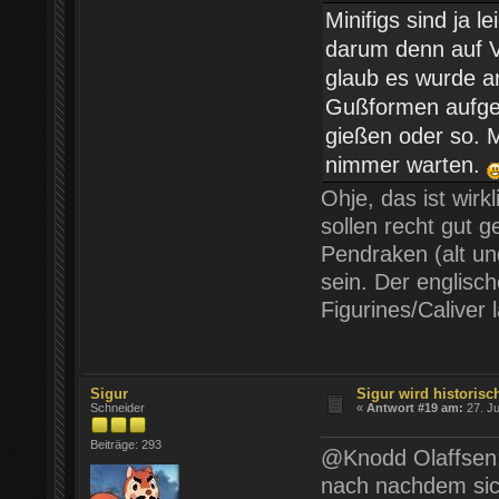
Minifigs sind ja l
darum denn auf Ve
glaub es wurde an
Gußformen aufgek
gießen oder so. M
nimmer warten.
Ohje, das ist wir
sollen recht gut 
Pendraken (alt un
sein. Der englisch
Figurines/Caliver
Sigur
Sigur wird historisch
Schneider
«
Antwort #19 am:
27. Ju
Beiträge: 293
@Knodd Olaffsen: 
nach nachdem sich