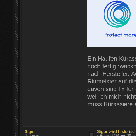
Ein Haufen Kürass
noch fertig :wacko
nach Hersteller. 
Rittmeister auf di
davon sind fix für
weil ich mich nich
muss Kürassiere 
Sigur
Sigur wird historisch
Schneider
«
Antwort #24 am:
30. Ju