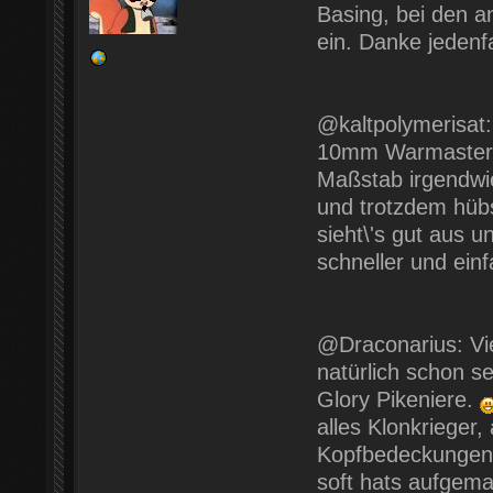
Basing, bei den a
ein. Danke jedenf
@kaltpolymerisat:
10mm Warmaster-A
Maßstab irgendwie
und trotzdem hüb
sieht\'s gut aus 
schneller und ein
@Draconarius: Vie
natürlich schon s
Glory Pikeniere.
alles Klonkrieger,
Kopfbedeckungen.
soft hats aufgemac