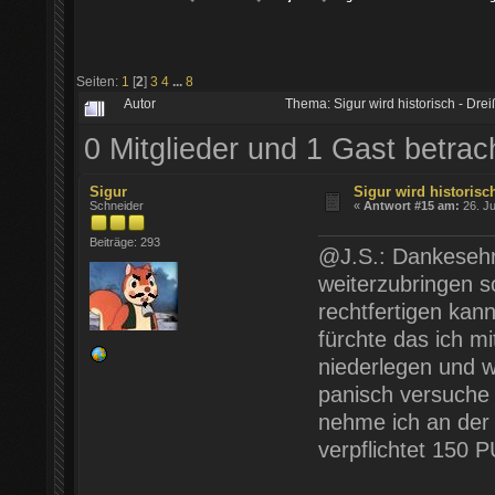
Seiten:
1
[
2
]
3
4
...
8
Autor
Thema: Sigur wird historisch - Dre
0 Mitglieder und 1 Gast betra
Sigur
Sigur wird historisch
Schneider
«
Antwort #15 am:
26. Ju
Beiträge: 293
@J.S.: Dankesehr.
weiterzubringen s
rechtfertigen kan
fürchte das ich m
niederlegen und 
panisch versuche
nehme ich an der T
verpflichtet 150 