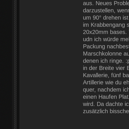
aus. Neues Probl
darzustellen, wen
um 90° drehen ist 
im Krabbengang sei
20x20mm bases. 
udn ich würde me
Packung nachbeste
Marschkolonne auf
denen ich ringe. 
in der Breite vie
Kavallerie, fünf b
Artillerie wie du
quer, nachdem ich
einen Haufen Pla
wird. Da dachte i
zusätzlich bissc