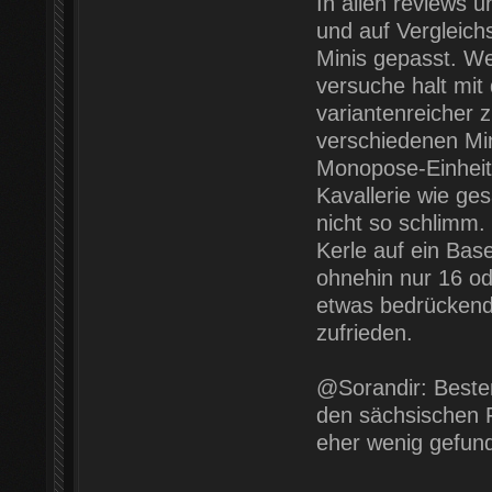
In allen reviews 
und auf Vergleich
Minis gepasst. W
versuche halt mit
variantenreicher z
verschiedenen Min
Monopose-Einheiten
Kavallerie wie ge
nicht so schlimm.
Kerle auf ein Ba
ohnehin nur 16 od
etwas bedrücken
zufrieden.
@Sorandir: Besten
den sächsischen F
eher wenig gefun