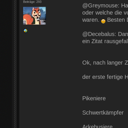
Beiträge: 293
@Greymouse: Har
oder welche die v
waren.
Besten D
@Decebalus: Dank
ein Zitat rausgefa
Ok, nach langer Ze
der erste fertige H
Pikeniere
Schwertkämpfer
Arkebusiere