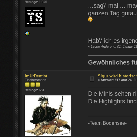
Beiträge: 1.045
...sag\' mal ... m
ganzen Tag guta
Hab\' ich es irge
«
Letzte Änderung: 01. Januar 1
Gewöhnliches fü
ImUrDentist
Sigur wird historisch
Fischersmann
«
Antwort #17 am:
26. Ju
Beiträge: 681
Die Minis sehen r
Die Highlights fin
-Team Bodensee-