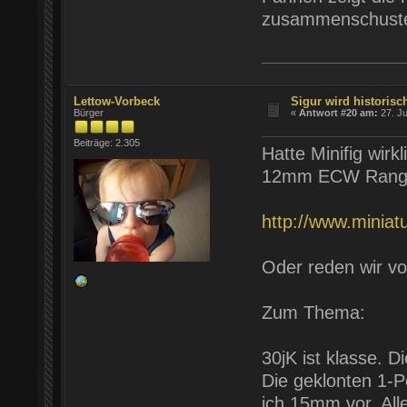
zusammenschuste
Lettow-Vorbeck
Sigur wird historisch
Bürger
«
Antwort #20 am:
27. Ju
Beiträge: 2.305
Hatte Minifig wir
12mm ECW Rang
http://www.miniat
Oder reden wir vo
Zum Thema:
30jK ist klasse. 
Die geklonten 1-P
ich 15mm vor. All