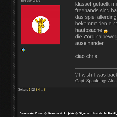
Beiträge: 2.339
klasse! gefaellt 
freehands sind h
das spiel allerdin
bekommt den eind
hautpsache
die \"orginalbewe
auseinander
ciao chris
\"I wish I was ba
Capt. Spauldings Afri
Seiten:
1
[
2
]
3
4
...
8
Sweetwater Forum
�
Kaserne
�
Projekte
�
Sigur wird historisch - Dreißi