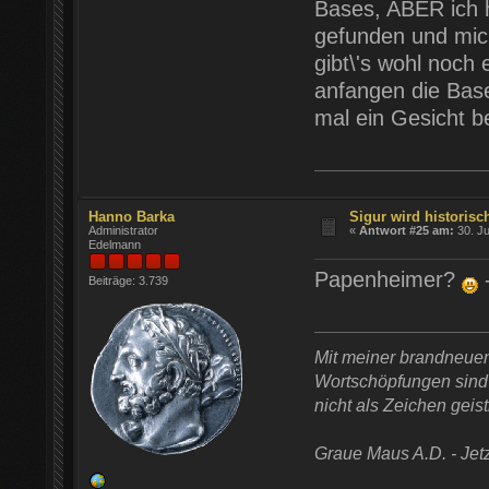
Bases, ABER ich h
gefunden und mich
gibt\'s wohl noch
anfangen die Bas
mal ein Gesicht 
Hanno Barka
Sigur wird historisch
Administrator
«
Antwort #25 am:
30. Ju
Edelmann
Papenheimer?
Beiträge: 3.739
Mit meiner brandneue
Wortschöpfungen sind t
nicht als Zeichen geist
Graue Maus A.D. - Jetz