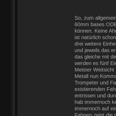
So, zum allgemei
60mm bases ODER
können. Keine Ahn
ist natürlich sch
drei weitere Einh
und jeweils das e
das gleiche mit d
werden es fünf Ei
Meister Weitsicht
Metall nun Komman
Trompeter und Fah
existierenden Fah
entrissen und dur
hab immernoch kei
immernoch auf eine
Fahnen zeigt die 