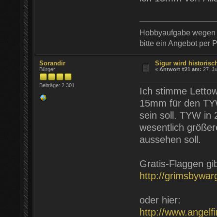
Hobbyaufgabe wegen G
bitte ein Angebot per 
Sorandir
Sigur wird historisch
Bürger
«
Antwort #21 am:
27. Ju
Beiträge: 2.301
Ich stimme Lettow
15mm für den TYW
sein soll. TYW i
wesentlich größe
aussehen soll.
Gratis-Flaggen gib
http://grimsbywa
oder hier:
http://www.angelf