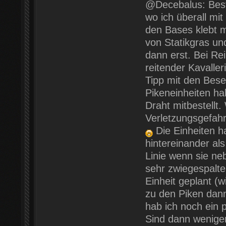
@Decebalus: Bes
wo ich überall mi
den Bases klebt m
von Statikgras un
dann erst. Bei Re
reitender Kavaller
Tipp mit den Bese
Pikeneinheiten hab
Draht mitbestellt
Verletzungsgefahr 
Die Einheiten ha
hintereinander a
Linie wenn sie ne
sehr zwiegespalte
Einheit geplant (w
zu den Piken dann
hab ich noch ein 
Sind dann weniger