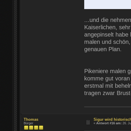
...und die nehme
Kaiserlichen, sehr
angepinselt habe 
malen und schön, 
genauen Plan.
Pikeniere malen g
komme gut voran m
erstmal mit behel
tragen zwar Brust
Thomas
Sigur wird historisch
Bürger
«
Antwort #16 am:
26. Ju