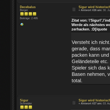
Decebalus
Sigur wird historisch
Bürger
«
Antwort #26 am:
30. Ju
Beiträge: 2.495
Zitat von: \'Sigur\',
Werde als nächstes wo
zerhacken. :D[/quote
Versteht ich nich
gerade, dass man
packen kann und 
Geländeteile etc
Spieler sich das
Basen nehmen, ve
total.
Sigur
Sigur wird historisch
Schneider
«
Antwort #27 am:
03. Au