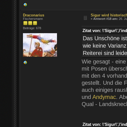
Draconarius
Sigur wird historisch
Fischersmann
«
Antwort #18 am:
26. Ju
Beiträge: 678
Zitat von: \'Sigur\',
Das Unschöne ist
wie keine Varian
Reiterei sind leid
Wie gesagt - ein
mit Posen übersc
mit den 4 vorhand
gestellt. Und die
auch einiges raus
und
Andymac
. Ab
Qual - Landsknech
Zitat von: \'Sigur\',