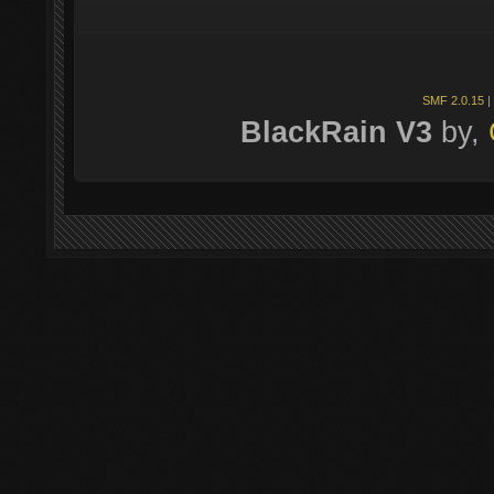
SMF 2.0.15
|
BlackRain V3
by,