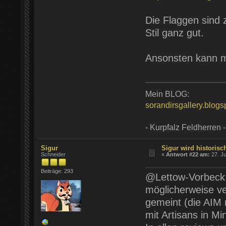
Die Flaggen sind 
Stil ganz gut.
Ansonsten kann m
Mein BLOG:
sorandirsgallery.blog
- Kurpfalz Feldherren -
Sigur
Sigur wird historisch
Schneider
«
Antwort #22 am:
27. Ju
Beiträge: 293
@Lettow-Vorbeck
möglicherweise ve
gemeint (die AIM
mit Artisans in Mi