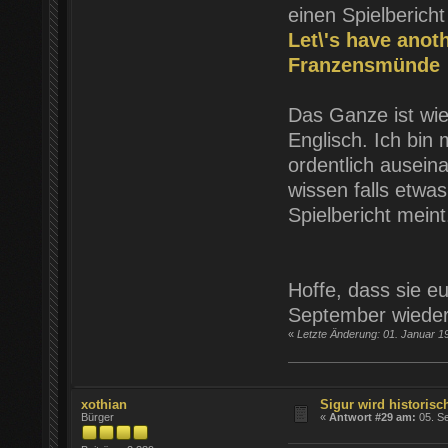
einen Spielberic
Let\'s have anot
Franzensmünde
Das Ganze ist wie
Englisch. Ich bin 
ordentlich auseina
wissen falls etwas
Spielbericht mein
Hoffe, dass sie e
September wieder
«
Letzte Änderung: 01. Januar 1
xothian
Sigur wird historisch
Bürger
«
Antwort #29 am:
05. Se